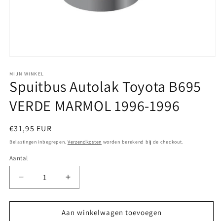
Media
1
openen
MIJN WINKEL
Spuitbus Autolak Toyota B695
in
modaal
VERDE MARMOL 1996-1996
Normale
€31,95 EUR
prijs
Belastingen inbegrepen.
Verzendkosten
worden berekend bij de checkout.
Aantal
Aantal
Aantal
verlagen
verhogen
voor
voor
Spuitbus
Spuitbus
Aan winkelwagen toevoegen