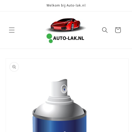
Meteen
Welkom bij Auto-lak.nl
naar de
content
Winkelwagen
Ga direct naar
productinformatie