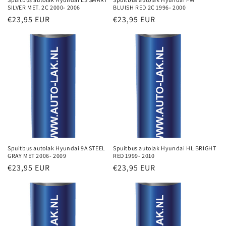
SILVER MET. 2C 2000- 2006
BLUISH RED 2C 1996- 2000
Normale
€23,95 EUR
Normale
€23,95 EUR
prijs
prijs
Spuitbus autolak Hyundai 9A STEEL
Spuitbus autolak Hyundai HL BRIGHT
GRAY MET 2006- 2009
RED 1999- 2010
Normale
€23,95 EUR
Normale
€23,95 EUR
prijs
prijs