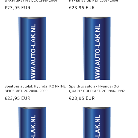
WARM GREY MET. 2C 1998- 2004
HYPER BEIGE MET 2003- 2006
Normale
€23,95 EUR
Normale
€23,95 EUR
prijs
prijs
Spuitbus autolak Hyundai KO PRIME
Spuitbus autolak Hyundai QG
BEIGE MET. 2C 2000- 2009
QUARTZ GOLD MET. 2C 1986- 1992
Normale
€23,95 EUR
Normale
€23,95 EUR
prijs
prijs