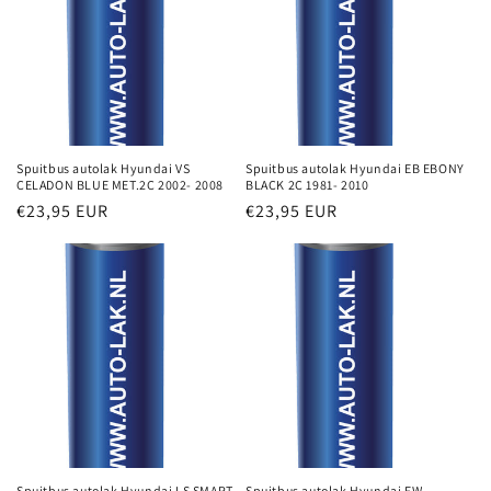
i
e
:
Spuitbus autolak Hyundai VS
Spuitbus autolak Hyundai EB EBONY
CELADON BLUE MET.2C 2002- 2008
BLACK 2C 1981- 2010
Normale
€23,95 EUR
Normale
€23,95 EUR
prijs
prijs
Spuitbus autolak Hyundai LS SMART
Spuitbus autolak Hyundai FW