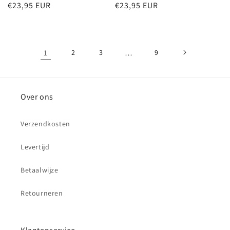
Normale
€23,95 EUR
Normale
€23,95 EUR
prijs
prijs
1
2
3
…
9
Over ons
Verzendkosten
Levertijd
Betaalwijze
Retourneren