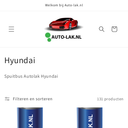
Meteen
Welkom bij Auto-lak.nl
naar de
content
Winkelwagen
C
Hyundai
o
Spuitbus Autolak Hyundai
l
l
Filteren en sorteren
131 producten
e
c
t