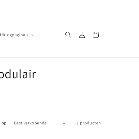
Inloggen
Winkelwagen
Uitlegpagina's
odulair
 op:
2 producten