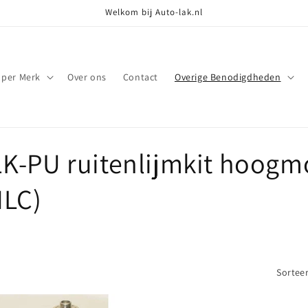
Welkom bij Auto-lak.nl
 per Merk
Over ons
Contact
Overige Benodigdheden
K-PU ruitenlijmkit hoogm
MLC)
Sorteer