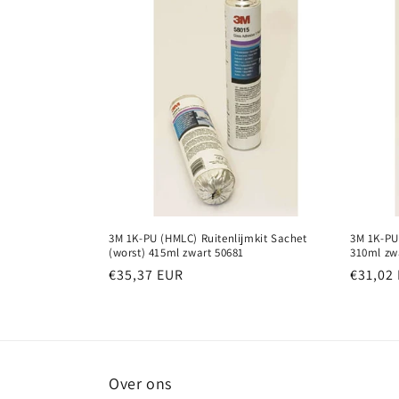
c
t
i
e
:
3M 1K-PU (HMLC) Ruitenlijmkit Sachet
3M 1K-PU
(worst) 415ml zwart 50681
310ml zw
Normale
€35,37 EUR
Normal
€31,02
prijs
prijs
Over ons