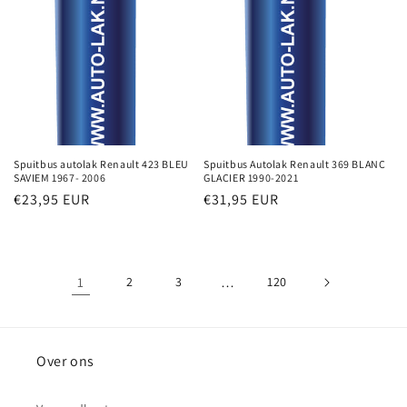
Spuitbus autolak Renault 423 BLEU
Spuitbus Autolak Renault 369 BLANC
SAVIEM 1967- 2006
GLACIER 1990-2021
Normale
€23,95 EUR
Normale
€31,95 EUR
prijs
prijs
1
2
3
…
120
Over ons