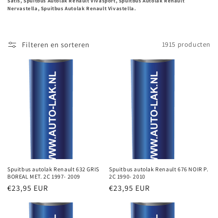
Satis, Spuitbus Autolak Renault Vivasport, Spuitbus Autolak Renault
Nervastella, Spuitbus Autolak Renault Vivastella.
Filteren en sorteren
1915 producten
Spuitbus autolak Renault 632 GRIS
Spuitbus autolak Renault 676 NOIR P.
BOREAL MET. 2C 1997- 2009
2C 1990- 2010
Normale
€23,95 EUR
Normale
€23,95 EUR
prijs
prijs