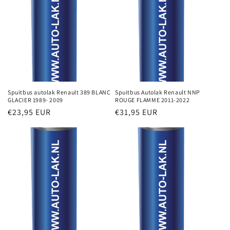
Spuitbus autolak Renault 389 BLANC
Spuitbus Autolak Renault NNP
GLACIER 1989- 2009
ROUGE FLAMME 2011-2022
Normale
€23,95 EUR
Normale
€31,95 EUR
prijs
prijs