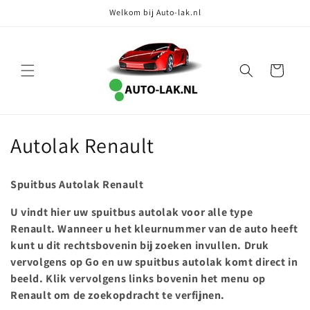
Meteen
Welkom bij Auto-lak.nl
naar de
content
Winkelwagen
C
Autolak Renault
o
Spuitbus Autolak Renault
l
U vindt hier uw spuitbus autolak voor alle type
l
Renault. Wanneer u het kleurnummer van de auto heeft
kunt u dit rechtsbovenin bij zoeken invullen. Druk
e
vervolgens op Go en uw spuitbus autolak komt direct in
c
beeld. Klik vervolgens links bovenin het menu op
Renault om de zoekopdracht te verfijnen.
t