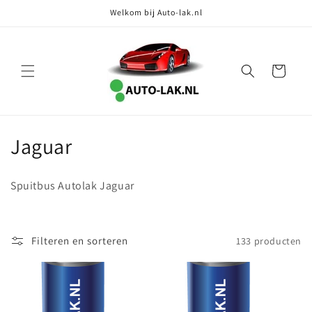
Meteen
Welkom bij Auto-lak.nl
naar de
content
Winkelwagen
C
Jaguar
o
Spuitbus Autolak Jaguar
l
l
Filteren en sorteren
133 producten
e
c
t