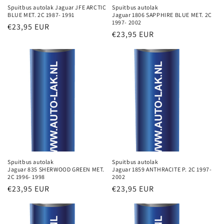
Spuitbus autolak Jaguar JFE ARCTIC
Spuitbus autolak
BLUE MET. 2C 1987- 1991
Jaguar 1806 SAPPHIRE BLUE MET. 2C
1997- 2002
Normale
€23,95 EUR
Normale
€23,95 EUR
prijs
prijs
Spuitbus autolak
Spuitbus autolak
Jaguar 835 SHERWOOD GREEN MET.
Jaguar 1859 ANTHRACITE P. 2C 1997-
2C 1996- 1998
2002
Normale
€23,95 EUR
Normale
€23,95 EUR
prijs
prijs