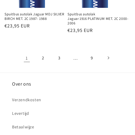
Spuitbus autolak Jaguar MDJ SILVER
Spuitbus autolak
BIRCH MET. 2C 1987- 1988
Jaguar 1916 PLATINUM MET. 2C 2000-
2006
Normale
€23,95 EUR
Normale
€23,95 EUR
prijs
prijs
1
2
3
…
9
Over ons
Verzendkosten
Levertijd
Betaalwijze