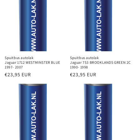
Spuitbus autolak
Spuitbus autolak
Jaguar 1712 WESTMINSTER BLUE
Jaguar 753 BROOKLANDS GREEN 2C
1997- 2007
1990- 1998
Normale
€23,95 EUR
Normale
€23,95 EUR
prijs
prijs