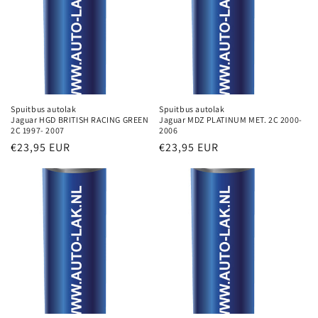
i
e
:
Spuitbus autolak
Spuitbus autolak
Jaguar HGD BRITISH RACING GREEN
Jaguar MDZ PLATINUM MET. 2C 2000-
2C 1997- 2007
2006
Normale
€23,95 EUR
Normale
€23,95 EUR
prijs
prijs