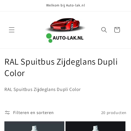
Meteen
Welkom bij Auto-lak.nl
naar de
content
Winkelwagen
C
RAL Spuitbus Zijdeglans Dupli
o
Color
l
RAL Spuitbus Zijdeglans Dupli Color
l
e
Filteren en sorteren
20 producten
c
t