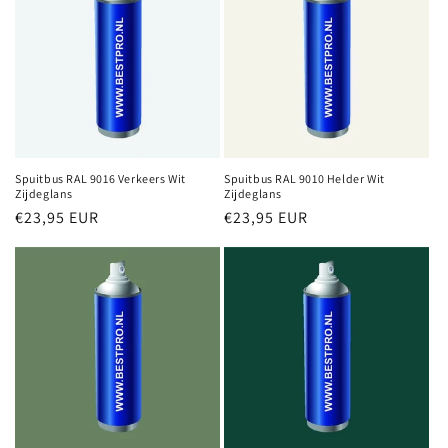
Spuitbus RAL 9016 Verkeers Wit
Spuitbus RAL 9010 Helder Wit
Zijdeglans
Zijdeglans
Normale
€23,95 EUR
Normale
€23,95 EUR
prijs
prijs