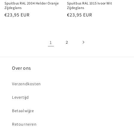
Spuitbus RAL 2004 Helder Oranje
Spuitbus RAL 1015 Ivoor Wit
Zijdeglans
Zijdeglans
Normale
€23,95 EUR
Normale
€23,95 EUR
prijs
prijs
1
2
Over ons
Verzendkosten
Levertijd
Betaalwijze
Retourneren