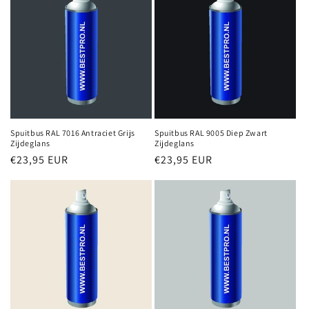
i
e
:
Spuitbus RAL 7016 Antraciet Grijs
Spuitbus RAL 9005 Diep Zwart
Zijdeglans
Zijdeglans
Normale
€23,95 EUR
Normale
€23,95 EUR
prijs
prijs