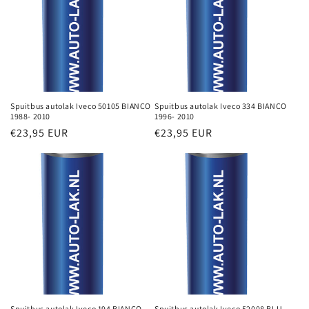
i
e
:
Spuitbus autolak Iveco 50105 BIANCO
Spuitbus autolak Iveco 334 BIANCO
1988- 2010
1996- 2010
Normale
€23,95 EUR
Normale
€23,95 EUR
prijs
prijs
Spuitbus autolak Iveco 194 BIANCO
Spuitbus autolak Iveco 52008 BLU