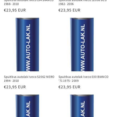
1988- 2010
1982- 2006
Normale
€23,95 EUR
Normale
€23,95 EUR
prijs
prijs
Spuitbus autolak Iveco 52062 NERO
Spuitbus autolak Iveco 030 BIANCO
1994- 2010
'71 1975- 2009
Normale
€23,95 EUR
Normale
€23,95 EUR
prijs
prijs