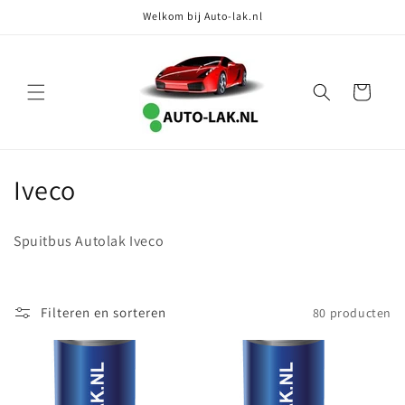
Meteen
Welkom bij Auto-lak.nl
naar de
content
Winkelwagen
C
Iveco
o
Spuitbus Autolak Iveco
l
l
Filteren en sorteren
80 producten
e
c
t