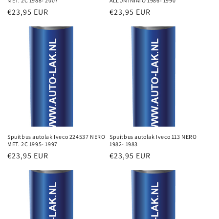
MET. 2C 1988- 2007
ALLUMINIATO 1986- 1990
Normale
€23,95 EUR
Normale
€23,95 EUR
prijs
prijs
Spuitbus autolak Iveco 224537 NERO
Spuitbus autolak Iveco 113 NERO
MET. 2C 1995- 1997
1982- 1983
Normale
€23,95 EUR
Normale
€23,95 EUR
prijs
prijs