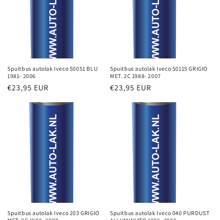
Spuitbus autolak Iveco 50051 BLU
Spuitbus autolak Iveco 50115 GRIGIO
1981- 2006
MET. 2C 1988- 2007
Normale
€23,95 EUR
Normale
€23,95 EUR
prijs
prijs
Spuitbus autolak Iveco 203 GRIGIO
Spuitbus autolak Iveco 040 PURDUST