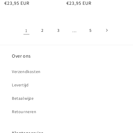
Normale
€23,95 EUR
Normale
€23,95 EUR
prijs
prijs
1
2
3
…
5
Over ons
Verzendkosten
Levertijd
Betaalwijze
Retourneren