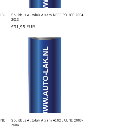
13-
Spuitbus Autolak Aixam M306 ROUGE 2004-
2013
Normale
€31,95 EUR
prijs
INE
Spuitbus Autolak Aixam A102 JAUNE 2003-
2004