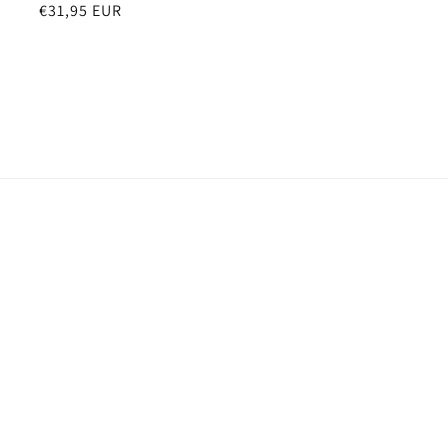
Normale
€31,95 EUR
prijs