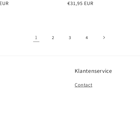
e
 EUR
Normale
€31,95 EUR
prijs
1
2
3
4
Klantenservice
Contact