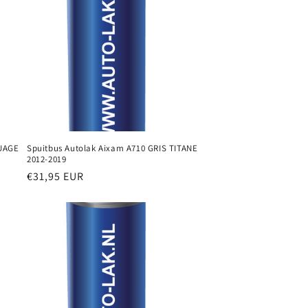
NUAGE
Spuitbus Autolak Aixam A710 GRIS TITANE
2012-2019
Normale
€31,95 EUR
prijs