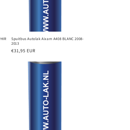
PHIR
Spuitbus Autolak Aixam A408 BLANC 2008-
2013
Normale
€31,95 EUR
prijs