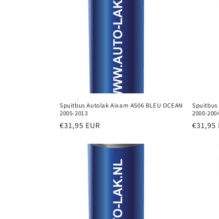
c
t
i
e
Spuitbus Autolak Aixam A506 BLEU OCEAN
Spuitbus
2005-2013
2000-200
:
Normale
€31,95 EUR
Normal
€31,95
prijs
prijs