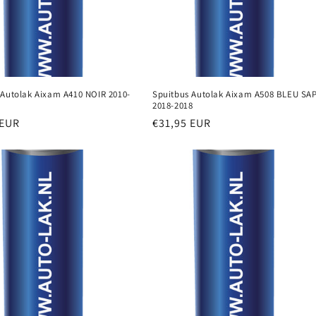
 Autolak Aixam A410 NOIR 2010-
Spuitbus Autolak Aixam A508 BLEU SA
2018-2018
e
 EUR
Normale
€31,95 EUR
prijs