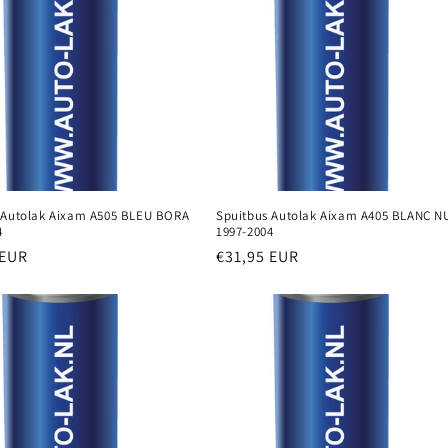
 Autolak Aixam A505 BLEU BORA
Spuitbus Autolak Aixam A405 BLANC 
4
1997-2004
e
 EUR
Normale
€31,95 EUR
prijs