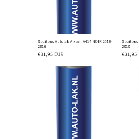
Spuitbus Autolak Aixam A414 NOIR 2016-
Spuitbus
2016
2010
Normale
€31,95 EUR
Normal
€31,95
prijs
prijs