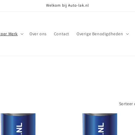
Welkom bij Auto-lak.nl
 per Merk
Over ons
Contact
Overige Benodigdheden
Sorteer 