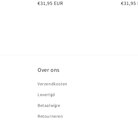
Normale
€31,95 EUR
Normal
€31,95
prijs
prijs
Over ons
Verzendkosten
Levertijd
Betaalwijze
Retourneren