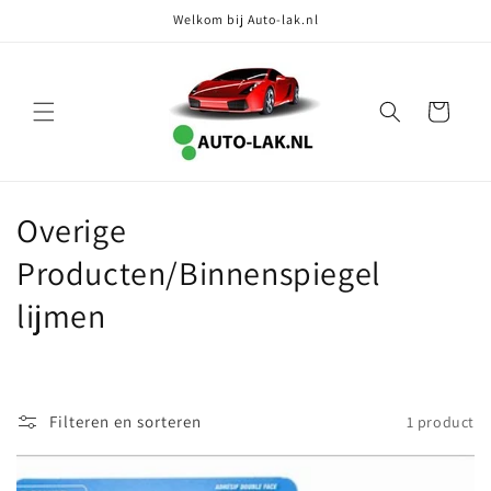
Meteen
Welkom bij Auto-lak.nl
naar de
content
Winkelwagen
C
Overige
o
Producten/Binnenspiegel
l
lijmen
l
e
Filteren en sorteren
1 product
c
t