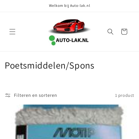
Meteen
Welkom bij Auto-lak.nl
naar de
content
Winkelwagen
C
Poetsmiddelen/Spons
o
l
Filteren en sorteren
1 product
l
e
c
t