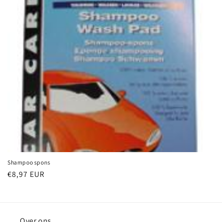
i
e
:
Shampoo spons
Normale
€8,97 EUR
prijs
Over ons