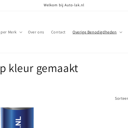
Welkom bij Auto-lak.nl
 per Merk
Over ons
Contact
Overige Benodigdheden
op kleur gemaakt
Sorteer