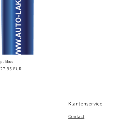
Spuitbus
e
€27,95 EUR
Klantenservice
Contact