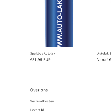
c
t
i
e
Spuitbus Autolak
Autolak 
:
Normale
€31,95 EUR
Normal
Vanaf 
prijs
prijs
Over ons
Verzendkosten
Levertijd