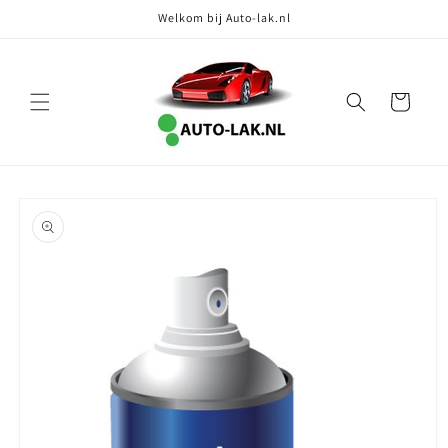
Meteen
Welkom bij Auto-lak.nl
naar de
content
Winkelwagen
Ga direct naar
productinformatie