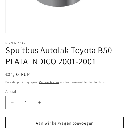
Media
1
openen
MIJN WINKEL
Spuitbus Autolak Toyota B50
in
modaal
PLATA INDICO 2001-2001
Normale
€31,95 EUR
prijs
Belastingen inbegrepen.
Verzendkosten
worden berekend bij de checkout.
Aantal
Aantal
Aantal
verlagen
verhogen
voor
voor
Spuitbus
Spuitbus
Aan winkelwagen toevoegen