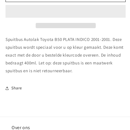
Autolak
Autolak
Toyota
Toyota
B50
B50
PLATA
PLATA
INDICO
INDICO
2001-
2001-
2001
2001
Spuitbus Autolak Toyota B50 PLATA INDICO 2001-2001. Deze
spuitbus wordt speciaal voor u op kleur gemaakt. Deze komt
exact met de door u bestelde kleurcode overeen. De inhoud
bedraagt 400ml. Let op: deze spuitbus is een maatwerk
spuitbus en is niet retourneerbaar.
Share
Over ons