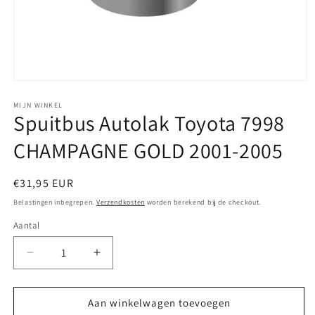
Media
1
openen
MIJN WINKEL
Spuitbus Autolak Toyota 7998
in
modaal
CHAMPAGNE GOLD 2001-2005
Normale
€31,95 EUR
prijs
Belastingen inbegrepen.
Verzendkosten
worden berekend bij de checkout.
Aantal
Aantal
Aantal
verlagen
verhogen
voor
voor
Spuitbus
Spuitbus
Aan winkelwagen toevoegen