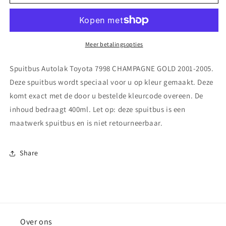
Autolak
Autolak
Toyota
Toyota
7998
7998
CHAMPAGNE
CHAMPAGNE
GOLD
GOLD
Meer betalingsopties
2001-
2001-
2005
2005
Spuitbus Autolak Toyota 7998 CHAMPAGNE GOLD 2001-2005.
Deze spuitbus wordt speciaal voor u op kleur gemaakt. Deze
komt exact met de door u bestelde kleurcode overeen. De
inhoud bedraagt 400ml. Let op: deze spuitbus is een
maatwerk spuitbus en is niet retourneerbaar.
Share
Over ons