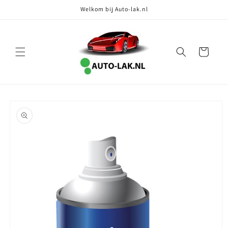
Meteen
Welkom bij Auto-lak.nl
naar de
content
Winkelwagen
Ga direct naar
productinformatie