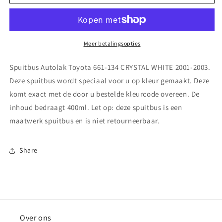
Autolak
Autolak
Toyota
Toyota
661-
661-
134
134
CRYSTAL
CRYSTAL
Meer betalingsopties
WHITE
WHITE
2001-
2001-
Spuitbus Autolak Toyota 661-134 CRYSTAL WHITE 2001-2003.
2003
2003
Deze spuitbus wordt speciaal voor u op kleur gemaakt. Deze
komt exact met de door u bestelde kleurcode overeen. De
inhoud bedraagt 400ml. Let op: deze spuitbus is een
maatwerk spuitbus en is niet retourneerbaar.
Share
Over ons