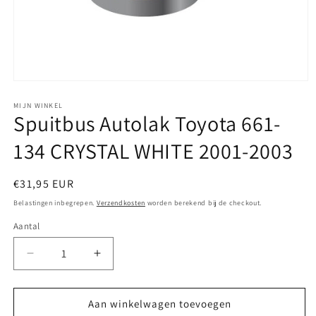
Media
1
openen
MIJN WINKEL
Spuitbus Autolak Toyota 661-
in
modaal
134 CRYSTAL WHITE 2001-2003
Normale
€31,95 EUR
prijs
Belastingen inbegrepen.
Verzendkosten
worden berekend bij de checkout.
Aantal
Aantal
Aantal
verlagen
verhogen
voor
voor
Spuitbus
Spuitbus
Aan winkelwagen toevoegen