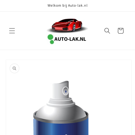
Meteen
Welkom bij Auto-lak.nl
naar de
content
Winkelwagen
Ga direct naar
productinformatie