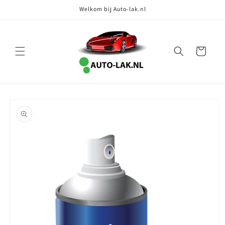
Meteen
Welkom bij Auto-lak.nl
naar de
content
Winkelwagen
Ga direct naar
productinformatie