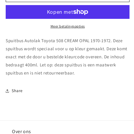
Autolak
Autolak
Toyota
Toyota
508
508
CREAM
CREAM
OPAL
OPAL
Meer betalingsopties
1970-
1970-
1972
1972
Spuitbus Autolak Toyota 508 CREAM OPAL 1970-1972. Deze
spuitbus wordt speciaal voor u op kleur gemaakt. Deze komt
exact met de door u bestelde kleurcode overeen. De inhoud
bedraagt 400ml. Let op: deze spuitbus is een maatwerk
spuitbus en is niet retourneerbaar.
Share
Over ons