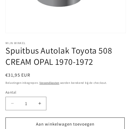
Media
1
openen
MIJN WINKEL
Spuitbus Autolak Toyota 508
in
modaal
CREAM OPAL 1970-1972
Normale
€31,95 EUR
prijs
Belastingen inbegrepen.
Verzendkosten
worden berekend bij de checkout.
Aantal
Aantal
Aantal
verlagen
verhogen
voor
voor
Spuitbus
Spuitbus
Aan winkelwagen toevoegen