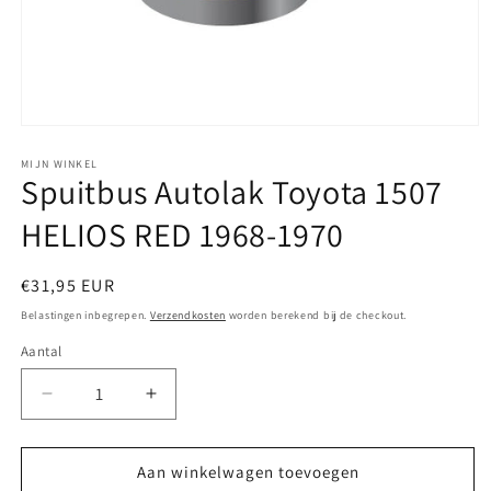
Media
1
openen
MIJN WINKEL
Spuitbus Autolak Toyota 1507
in
modaal
HELIOS RED 1968-1970
Normale
€31,95 EUR
prijs
Belastingen inbegrepen.
Verzendkosten
worden berekend bij de checkout.
Aantal
Aantal
Aantal
verlagen
verhogen
voor
voor
Spuitbus
Spuitbus
Aan winkelwagen toevoegen