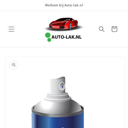
Meteen
Welkom bij Auto-lak.nl
naar de
content
Winkelwagen
Ga direct naar
productinformatie