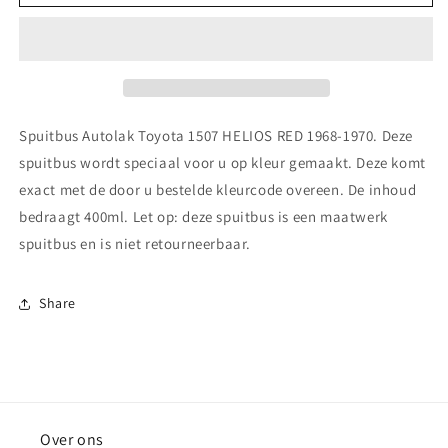
Autolak
Autolak
Toyota
Toyota
1507
1507
HELIOS
HELIOS
RED
RED
1968-
1968-
1970
1970
Spuitbus Autolak Toyota 1507 HELIOS RED 1968-1970. Deze
spuitbus wordt speciaal voor u op kleur gemaakt. Deze komt
exact met de door u bestelde kleurcode overeen. De inhoud
bedraagt 400ml. Let op: deze spuitbus is een maatwerk
spuitbus en is niet retourneerbaar.
Share
Over ons