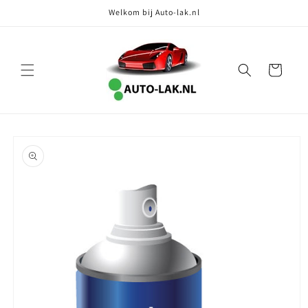
Meteen
Welkom bij Auto-lak.nl
naar de
content
Winkelwagen
Ga direct naar
productinformatie