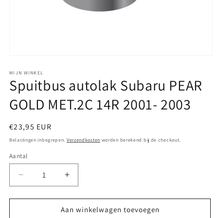
Media
1
openen
MIJN WINKEL
Spuitbus autolak Subaru PEAR
in
modaal
GOLD MET.2C 14R 2001- 2003
Normale
€23,95 EUR
prijs
Belastingen inbegrepen.
Verzendkosten
worden berekend bij de checkout.
Aantal
Aantal
Aantal
verlagen
verhogen
voor
voor
Spuitbus
Spuitbus
Aan winkelwagen toevoegen