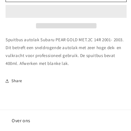
autolak
autolak
Subaru PEAR
Subaru PEAR
GOLD
GOLD
MET.2C 14R
MET.2C 14R
2001-
2001-
2003
2003
Spuitbus autolak Subaru PEAR GOLD MET.2C 14R 2001- 2003.
Dit betreft een sneldrogende autolak met zeer hoge dek- en
vulkracht voor professioneel gebruik. De spuitbus bevat
400ml. Afwerken met blanke lak.
Share
Over ons