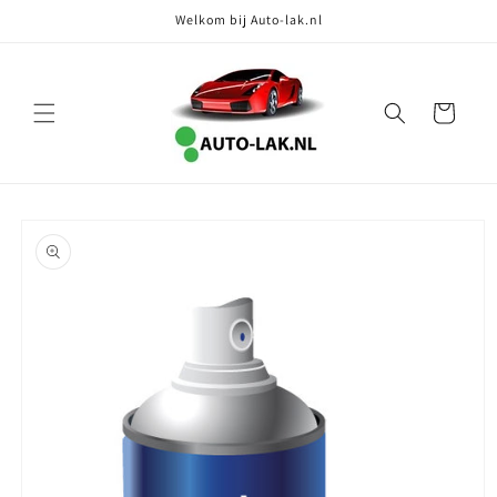
Meteen
Welkom bij Auto-lak.nl
naar de
content
Winkelwagen
Ga direct naar
productinformatie