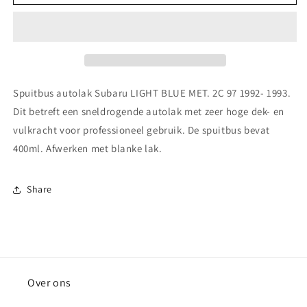
autolak
autolak
Subaru LIGHT
Subaru LIGHT
BLUE
BLUE
MET.
MET.
2C 97
2C 97
1992-
1992-
1993
1993
Spuitbus autolak Subaru LIGHT BLUE MET. 2C 97 1992- 1993.
Dit betreft een sneldrogende autolak met zeer hoge dek- en
vulkracht voor professioneel gebruik. De spuitbus bevat
400ml. Afwerken met blanke lak.
Share
Over ons