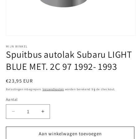
Media
1
openen
MIJN WINKEL
Spuitbus autolak Subaru LIGHT
in
modaal
BLUE MET. 2C 97 1992- 1993
Normale
€23,95 EUR
prijs
Belastingen inbegrepen.
Verzendkosten
worden berekend bij de checkout.
Aantal
Aantal
Aantal
verlagen
verhogen
voor
voor
Spuitbus
Spuitbus
Aan winkelwagen toevoegen