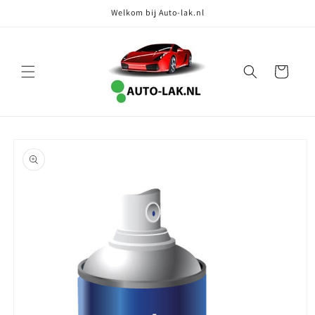
Meteen
Welkom bij Auto-lak.nl
naar de
content
Winkelwagen
Ga direct naar
productinformatie