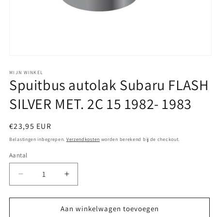
Media
1
openen
MIJN WINKEL
Spuitbus autolak Subaru FLASH
in
modaal
SILVER MET. 2C 15 1982- 1983
Normale
€23,95 EUR
prijs
Belastingen inbegrepen.
Verzendkosten
worden berekend bij de checkout.
Aantal
Aantal
Aantal
verlagen
verhogen
voor
voor
Spuitbus
Spuitbus
Aan winkelwagen toevoegen