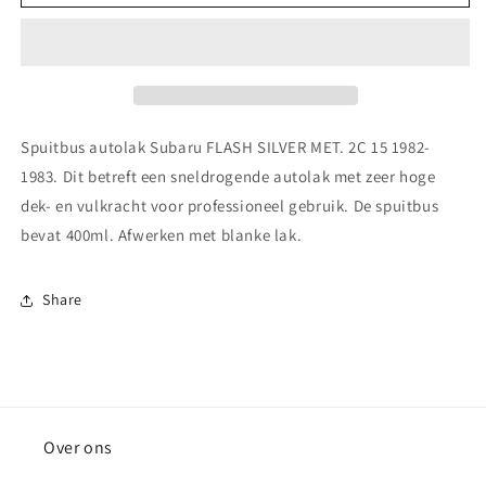
autolak
autolak
Subaru FLASH
Subaru FLASH
SILVER
SILVER
MET.
MET.
2C 15
2C 15
1982-
1982-
1983
1983
Spuitbus autolak Subaru FLASH SILVER MET. 2C 15 1982-
1983. Dit betreft een sneldrogende autolak met zeer hoge
dek- en vulkracht voor professioneel gebruik. De spuitbus
bevat 400ml. Afwerken met blanke lak.
Share
Over ons