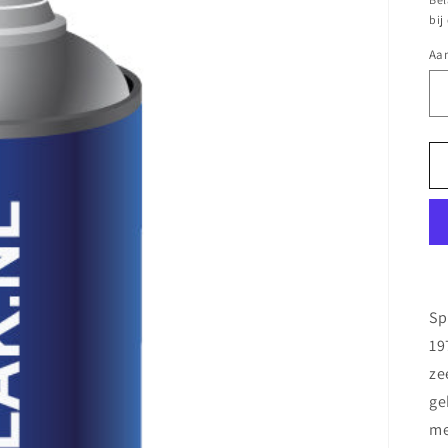
bij
Aan
Sp
19
ze
ge
me