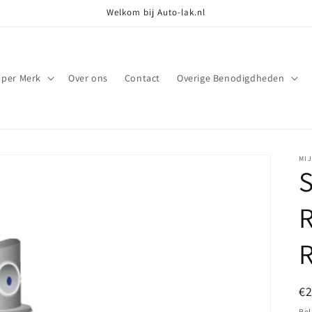
Welkom bij Auto-lak.nl
 per Merk
Over ons
Contact
Overige Benodigdheden
MI
S
R
N
€
pr
Bel