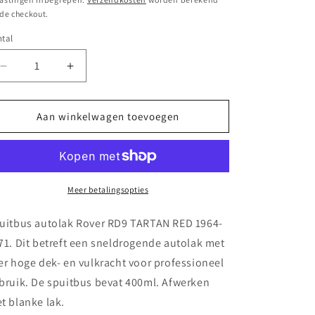
 de checkout.
tal
Aantal
Aantal
verlagen
verhogen
voor
voor
Spuitbus
Spuitbus
Aan winkelwagen toevoegen
autolak
autolak
Rover RD9 TARTAN
Rover RD9 TARTAN
RED
RED
1964-
1964-
1971
1971
Meer betalingsopties
uitbus autolak Rover RD9 TARTAN RED 1964-
71. Dit betreft een sneldrogende autolak met
er hoge dek- en vulkracht voor professioneel
bruik. De spuitbus bevat 400ml. Afwerken
t blanke lak.