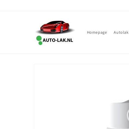
Meteen
naar de
content
Homepage
Autolak
Ga direct naar
productinformatie