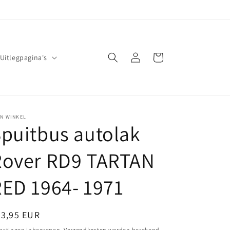
Inloggen
Winkelwagen
Uitlegpagina's
JN WINKEL
puitbus autolak
Rover RD9 TARTAN
ED 1964- 1971
ormale
23,95 EUR
ijs
astingen inbegrepen.
Verzendkosten
worden berekend