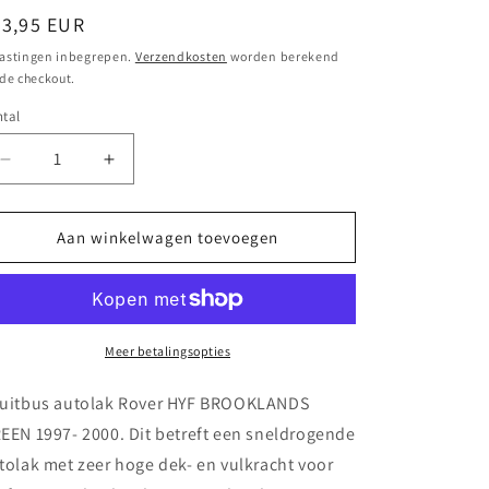
ormale
23,95 EUR
ijs
astingen inbegrepen.
Verzendkosten
worden berekend
 de checkout.
tal
Aantal
Aantal
verlagen
verhogen
voor
voor
Spuitbus
Spuitbus
Aan winkelwagen toevoegen
autolak
autolak
Rover HYF BROOKLANDS
Rover HYF BROOKLANDS
GREEN
GREEN
1997-
1997-
2000
2000
Meer betalingsopties
uitbus autolak Rover HYF BROOKLANDS
EEN 1997- 2000. Dit betreft een sneldrogende
tolak met zeer hoge dek- en vulkracht voor