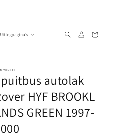
Inloggen
Winkelwagen
Uitlegpagina's
JN WINKEL
puitbus autolak
Rover HYF BROOKL
ANDS GREEN 1997-
2000