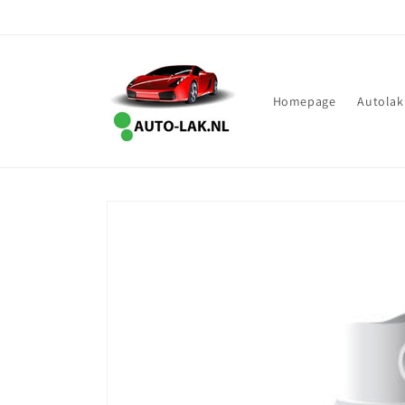
Meteen
naar de
content
Homepage
Autolak
Ga direct naar
productinformatie