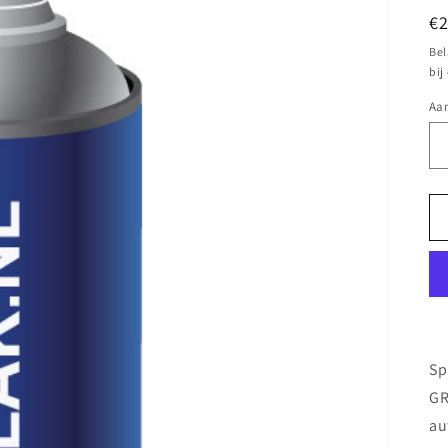
N
€
pr
Bel
bij
Aan
Sp
GR
au