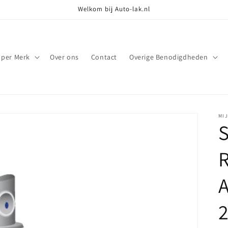
Welkom bij Auto-lak.nl
 per Merk
Over ons
Contact
Overige Benodigdheden
MI
S