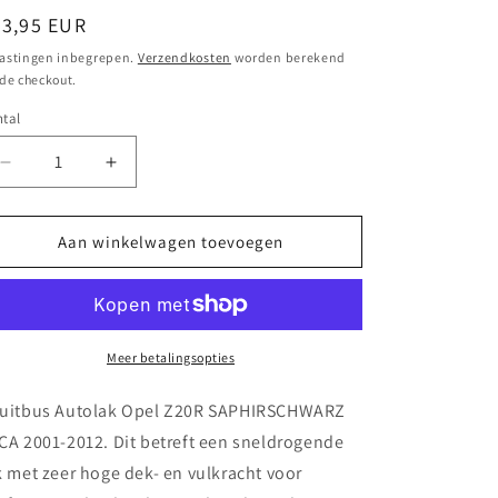
ormale
23,95 EUR
ijs
astingen inbegrepen.
Verzendkosten
worden berekend
 de checkout.
tal
Aantal
Aantal
verlagen
verhogen
voor
voor
Spuitbus
Spuitbus
Aan winkelwagen toevoegen
Autolak
Autolak
Opel Z20R SAPHIRSCHWARZ
Opel Z20R SAPHIRSCHWARZ
MICA
MICA
2001-
2001-
2012
2012
Meer betalingsopties
uitbus Autolak Opel Z20R SAPHIRSCHWARZ
CA 2001-2012. Dit betreft een sneldrogende
k met zeer hoge dek- en vulkracht voor