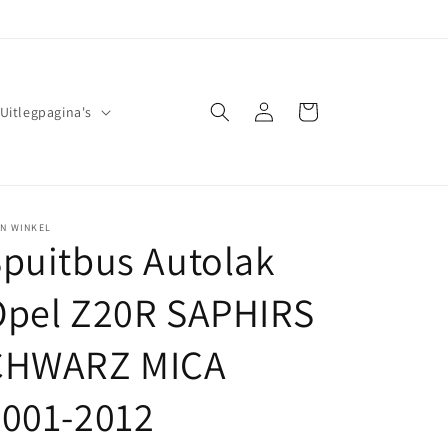
Inloggen
Winkelwagen
Uitlegpagina's
JN WINKEL
puitbus Autolak
Opel Z20R SAPHIRS
CHWARZ MICA
2001-2012