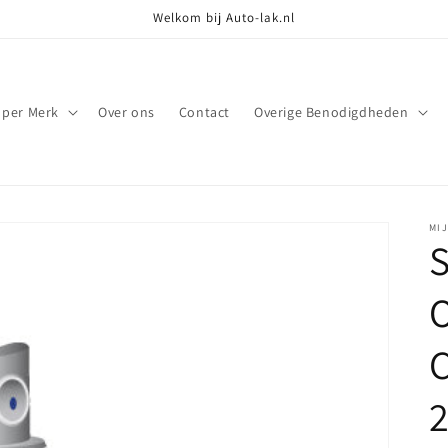
Welkom bij Auto-lak.nl
 per Merk
Over ons
Contact
Overige Benodigdheden
MI
S