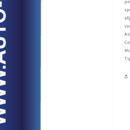
pr
sp
af
vo
As
Co
Mo
Ti