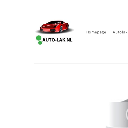
Meteen
naar de
content
Homepage
Autolak
Ga direct naar
productinformatie