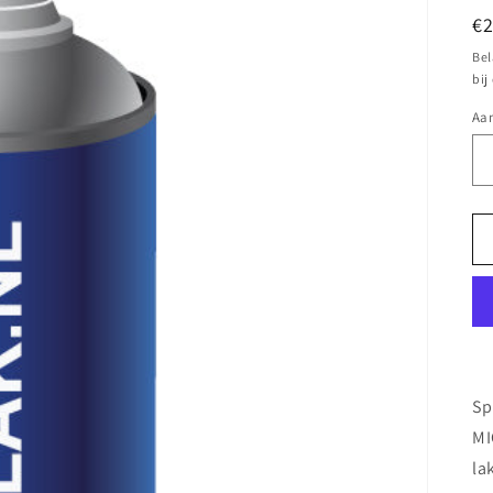
N
€
pr
Bel
bij
Aan
Sp
MI
la