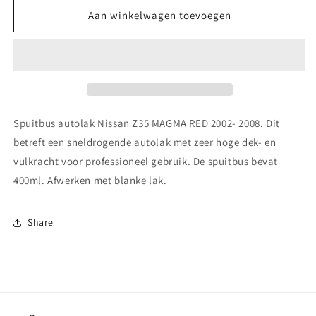
voor
voor
Spuitbus
Spuitbus
Aan winkelwagen toevoegen
autolak
autolak
Nissan Z35 MAGMA
Nissan Z35 MAGMA
RED
RED
2002-
2002-
2008
2008
Spuitbus autolak Nissan Z35 MAGMA RED 2002- 2008. Dit
betreft een sneldrogende autolak met zeer hoge dek- en
vulkracht voor professioneel gebruik. De spuitbus bevat
400ml. Afwerken met blanke lak.
Share