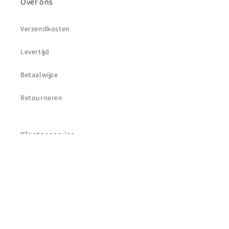
Over ons
Verzendkosten
Levertijd
Betaalwijze
Retourneren
Klantenservice
Contact
Betaalmethoden