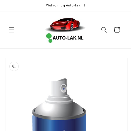
Meteen
Welkom bij Auto-lak.nl
naar de
content
Winkelwagen
Ga direct naar
productinformatie