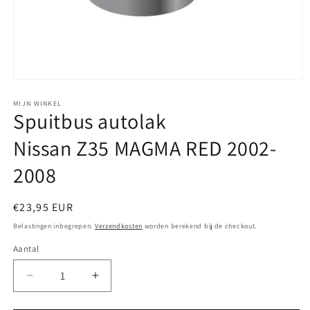
Media
1
openen
MIJN WINKEL
Spuitbus autolak
in
modaal
Nissan Z35 MAGMA RED 2002-
2008
Normale
€23,95 EUR
prijs
Belastingen inbegrepen.
Verzendkosten
worden berekend bij de checkout.
Aantal
Aantal
Aantal
verlagen
verhogen