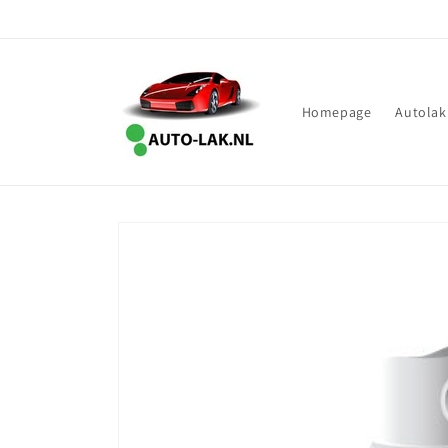
Meteen
naar de
content
Homepage
Autolak
Ga direct naar
productinformatie