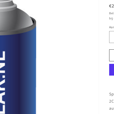
N
€
pr
Bel
bij
Aan
Sp
2C
au