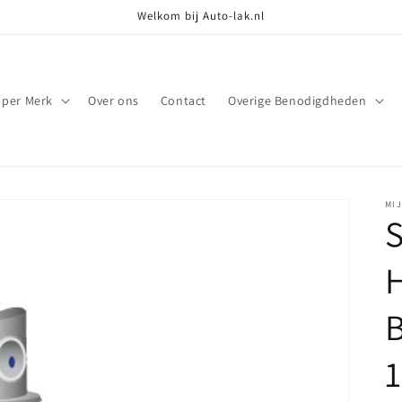
Welkom bij Auto-lak.nl
 per Merk
Over ons
Contact
Overige Benodigdheden
MI
S
B
1