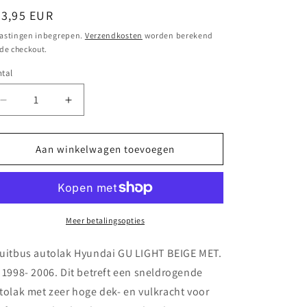
ormale
23,95 EUR
ijs
astingen inbegrepen.
Verzendkosten
worden berekend
 de checkout.
tal
Aantal
Aantal
verlagen
verhogen
voor
voor
Spuitbus
Spuitbus
Aan winkelwagen toevoegen
autolak
autolak
Hyundai
Hyundai
GU
GU
LIGHT
LIGHT
BEIGE
BEIGE
Meer betalingsopties
MET.
MET.
2C
2C
uitbus autolak Hyundai GU LIGHT BEIGE MET.
1998-
1998-
 1998- 2006. Dit betreft een sneldrogende
2006
2006
tolak met zeer hoge dek- en vulkracht voor