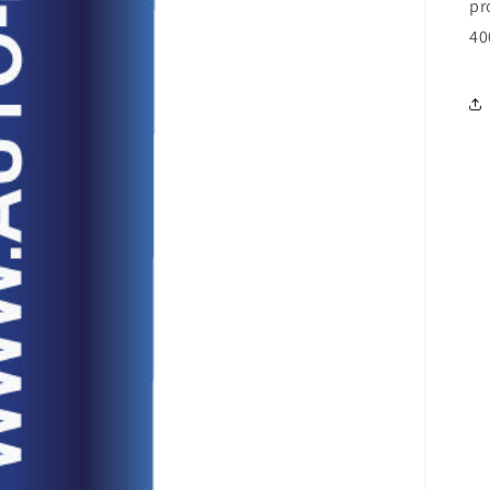
pr
40