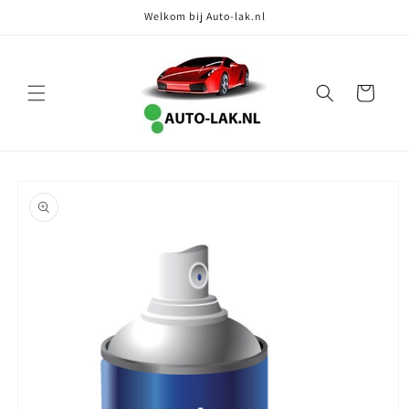
Meteen
Welkom bij Auto-lak.nl
naar de
content
Winkelwagen
Ga direct naar
productinformatie