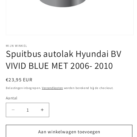
Media
1
openen
MIJN WINKEL
Spuitbus autolak Hyundai BV
in
modaal
VIVID BLUE MET 2006- 2010
Normale
€23,95 EUR
prijs
Belastingen inbegrepen.
Verzendkosten
worden berekend bij de checkout.
Aantal
Aantal
Aantal
verlagen
verhogen
voor
voor
Spuitbus
Spuitbus
Aan winkelwagen toevoegen