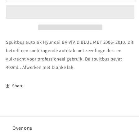
autolak
autolak
Hyundai
Hyundai
BV
BV
VIVID
VIVID
BLUE
BLUE
MET
MET
2006-
2006-
Spuitbus autolak Hyundai BV VIVID BLUE MET 2006- 2010. Dit
2010
2010
betreft een sneldrogende autolak met zeer hoge dek- en
vulkracht voor professioneel gebruik. De spuitbus bevat
400ml.. Afwerken met blanke lak.
Share
Over ons