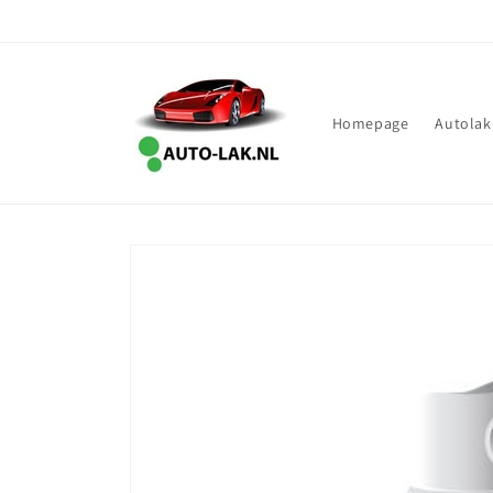
Meteen
naar de
content
Homepage
Autolak
Ga direct naar
productinformatie