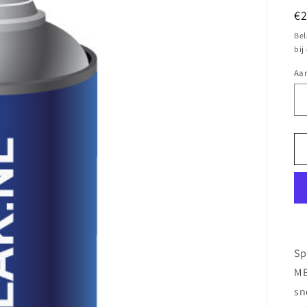
N
€
pr
Bel
bij
Aan
Sp
ME
sn