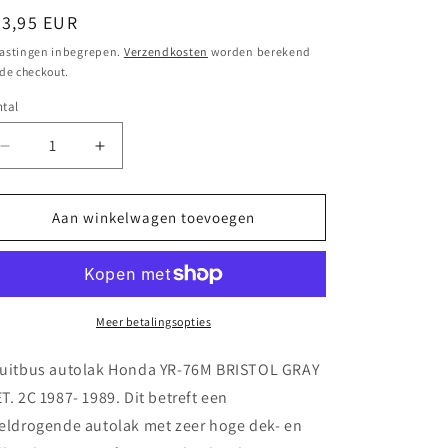
ormale
23,95 EUR
ijs
astingen inbegrepen.
Verzendkosten
worden berekend
 de checkout.
tal
Aantal
Aantal
verlagen
verhogen
voor
voor
Spuitbus
Spuitbus
Aan winkelwagen toevoegen
autolak
autolak
Honda
Honda
YR-
YR-
76M
76M
BRISTOL
BRISTOL
Meer betalingsopties
GRAY
GRAY
MET.
MET.
uitbus autolak Honda YR-76M BRISTOL GRAY
2C
2C
T. 2C 1987- 1989. Dit betreft een
1987-
1987-
eldrogende autolak met zeer hoge dek- en
1989
1989