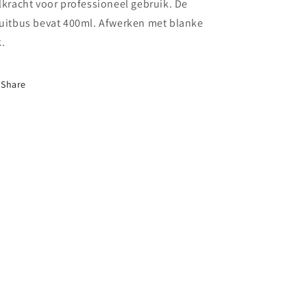
1995
1995
lkracht voor professioneel gebruik. De
uitbus bevat 400ml. Afwerken met blanke
k.
Share