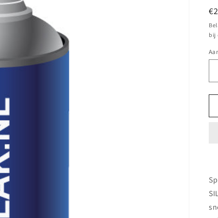
N
€
pr
Bel
bij
Aan
Sp
SI
sn