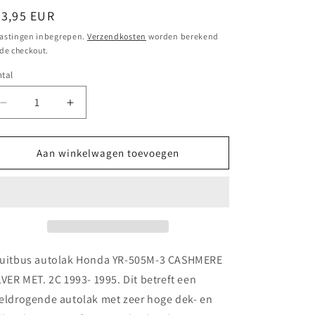
ormale
23,95 EUR
ijs
astingen inbegrepen.
Verzendkosten
worden berekend
 de checkout.
tal
Aantal
Aantal
verlagen
verhogen
voor
voor
Spuitbus
Spuitbus
Aan winkelwagen toevoegen
autolak
autolak
Honda
Honda
YR-
YR-
505M-
505M-
3
3
CASHMERE
CASHMERE
SILVER
SILVER
uitbus autolak Honda YR-505M-3 CASHMERE
MET.
MET.
LVER MET. 2C 1993- 1995. Dit betreft een
2C
2C
eldrogende autolak met zeer hoge dek- en
1993-
1993-