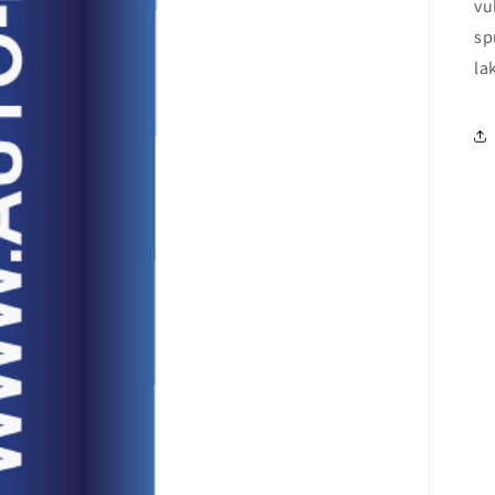
vu
sp
la