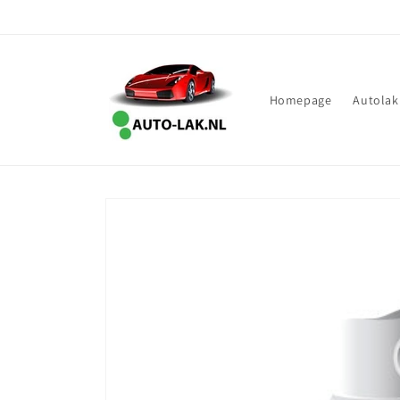
Meteen
naar de
content
Homepage
Autolak
Ga direct naar
productinformatie