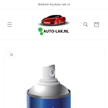
Meteen
Welkom bij Auto-lak.nl
naar de
content
Winkelwagen
Ga direct naar
productinformatie