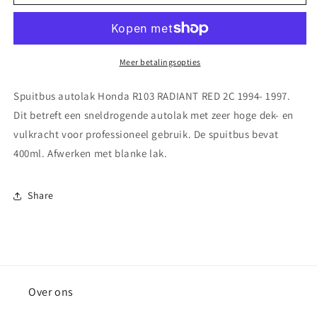
autolak
autolak
Honda
Honda
R103
R103
RADIANT
RADIANT
RED
RED
Meer betalingsopties
2C
2C
1994-
1994-
Spuitbus autolak Honda R103 RADIANT RED 2C 1994- 1997.
1997
1997
Dit betreft een sneldrogende autolak met zeer hoge dek- en
vulkracht voor professioneel gebruik. De spuitbus bevat
400ml. Afwerken met blanke lak.
Share
Over ons