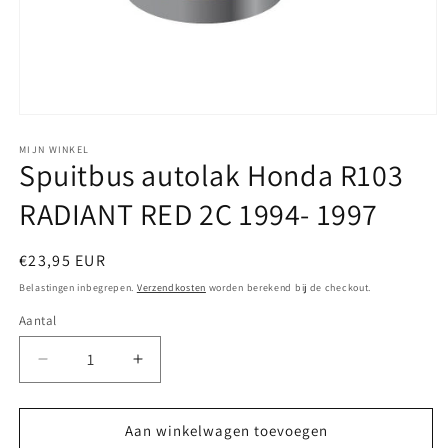
Media
1
openen
MIJN WINKEL
Spuitbus autolak Honda R103
in
modaal
RADIANT RED 2C 1994- 1997
Normale
€23,95 EUR
prijs
Belastingen inbegrepen.
Verzendkosten
worden berekend bij de checkout.
Aantal
Aantal
Aantal
verlagen
verhogen
voor
voor
Spuitbus
Spuitbus
Aan winkelwagen toevoegen