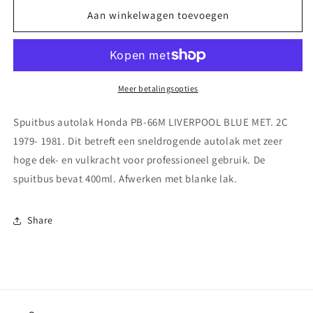
voor
voor
Spuitbus
Spuitbus
Aan winkelwagen toevoegen
autolak
autolak
Honda
Honda
PB-
PB-
66M
66M
LIVERPOOL
LIVERPOOL
Meer betalingsopties
BLUE
BLUE
MET.
MET.
Spuitbus autolak Honda PB-66M LIVERPOOL BLUE MET. 2C
2C
2C
1979- 1981. Dit betreft een sneldrogende autolak met zeer
1979-
1979-
hoge dek- en vulkracht voor professioneel gebruik. De
1981
1981
spuitbus bevat 400ml. Afwerken met blanke lak.
Share