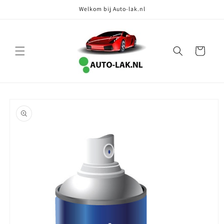
Meteen
Welkom bij Auto-lak.nl
naar de
content
Winkelwagen
Ga direct naar
productinformatie