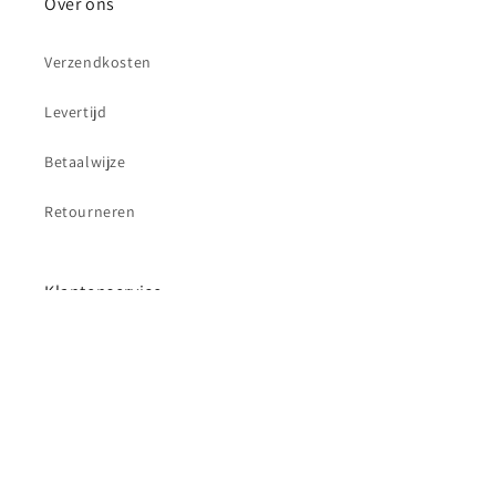
Over ons
Verzendkosten
Levertijd
Betaalwijze
Retourneren
Klantenservice
Contact
Betaalmethoden