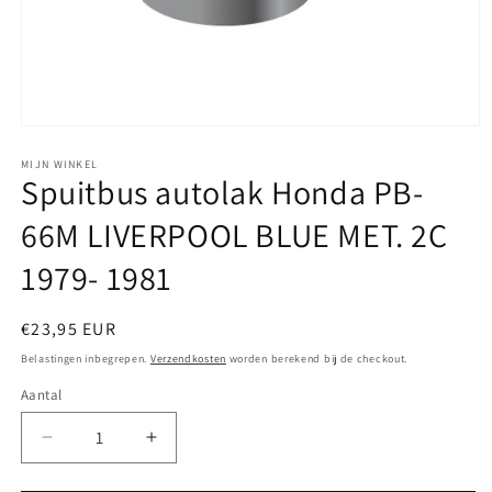
Media
1
openen
MIJN WINKEL
Spuitbus autolak Honda PB-
in
modaal
66M LIVERPOOL BLUE MET. 2C
1979- 1981
Normale
€23,95 EUR
prijs
Belastingen inbegrepen.
Verzendkosten
worden berekend bij de checkout.
Aantal
Aantal
Aantal
verlagen
verhogen