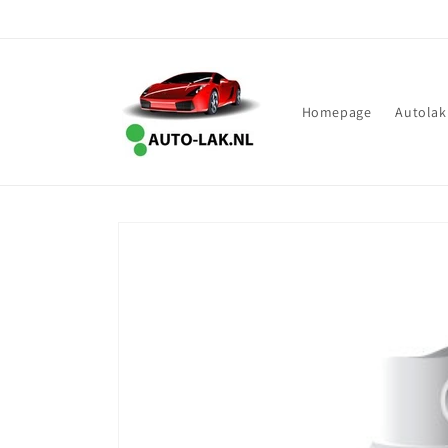
Meteen
naar de
content
Homepage
Autolak
Ga direct naar
productinformatie