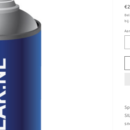
N
€
pr
Bel
bij
Aan
Sp
SI
sn