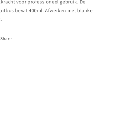
2002
2002
lkracht voor professioneel gebruik. De
uitbus bevat 400ml. Afwerken met blanke
k.
Share