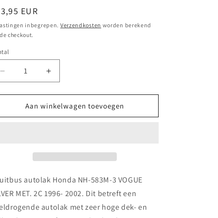
ormale
23,95 EUR
ijs
astingen inbegrepen.
Verzendkosten
worden berekend
 de checkout.
tal
Aantal
Aantal
verlagen
verhogen
voor
voor
Spuitbus
Spuitbus
Aan winkelwagen toevoegen
autolak
autolak
Honda
Honda
NH-
NH-
583M-
583M-
3
3
VOGUE
VOGUE
SILVER
SILVER
uitbus autolak Honda NH-583M-3 VOGUE
MET.
MET.
LVER MET. 2C 1996- 2002. Dit betreft een
2C
2C
eldrogende autolak met zeer hoge dek- en
1996-
1996-