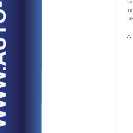
vu
sp
la