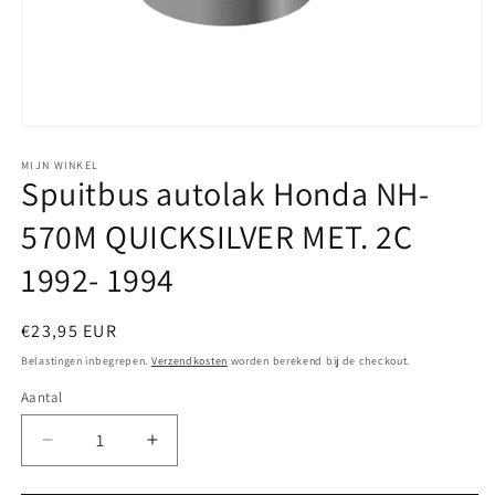
Media
1
openen
MIJN WINKEL
Spuitbus autolak Honda NH-
in
modaal
570M QUICKSILVER MET. 2C
1992- 1994
Normale
€23,95 EUR
prijs
Belastingen inbegrepen.
Verzendkosten
worden berekend bij de checkout.
Aantal
Aantal
Aantal
verlagen
verhogen