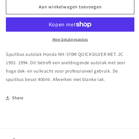
voor
voor
Spuitbus
Spuitbus
Aan winkelwagen toevoegen
autolak
autolak
Honda
Honda
NH-
NH-
570M
570M
QUICKSILVER
QUICKSILVER
Meer betalingsopties
MET.
MET.
2C
2C
Spuitbus autolak Honda NH-570M QUICKSILVER MET. 2C
1992-
1992-
1992- 1994. Dit betreft een sneldrogende autolak met zeer
1994
1994
hoge dek- en vulkracht voor professioneel gebruik. De
spuitbus bevat 400ml. Afwerken met blanke lak.
Share