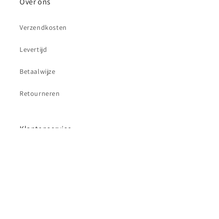
Over ons
Verzendkosten
Levertijd
Betaalwijze
Retourneren
Klantenservice
Contact
Betaalmethoden