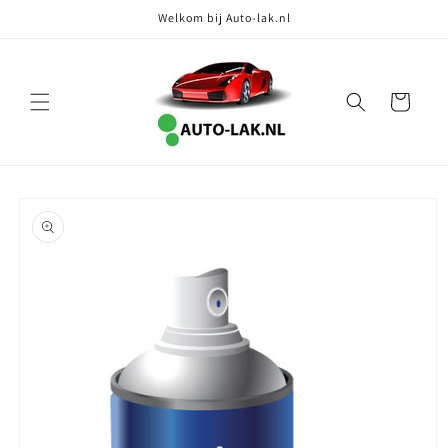
Meteen
Welkom bij Auto-lak.nl
naar de
content
Winkelwagen
Ga direct naar
productinformatie