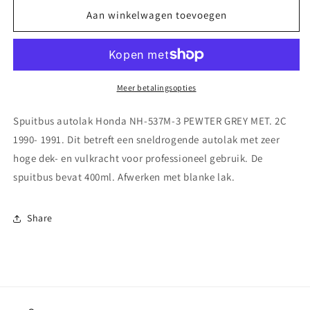
voor
voor
Spuitbus
Spuitbus
Aan winkelwagen toevoegen
autolak
autolak
Honda
Honda
NH-
NH-
537M-
537M-
3
3
Meer betalingsopties
PEWTER
PEWTER
GREY
GREY
Spuitbus autolak Honda NH-537M-3 PEWTER GREY MET. 2C
MET.
MET.
1990- 1991. Dit betreft een sneldrogende autolak met zeer
2C
2C
hoge dek- en vulkracht voor professioneel gebruik. De
1990-
1990-
1991
1991
spuitbus bevat 400ml. Afwerken met blanke lak.
Share