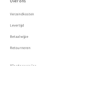
Over ons
Verzendkosten
Levertijd
Betaalwijze
Retourneren
Klantenservice
Contact
Betaalmethoden