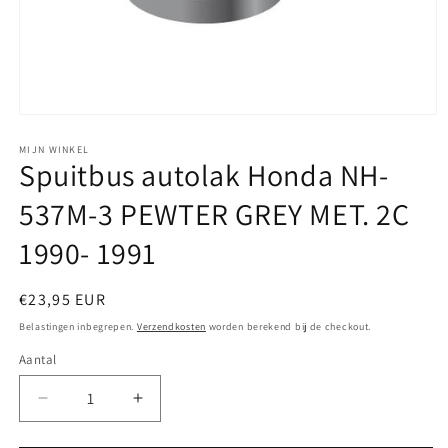
Media
1
openen
MIJN WINKEL
Spuitbus autolak Honda NH-
in
modaal
537M-3 PEWTER GREY MET. 2C
1990- 1991
Normale
€23,95 EUR
prijs
Belastingen inbegrepen.
Verzendkosten
worden berekend bij de checkout.
Aantal
Aantal
Aantal
verlagen
verhogen