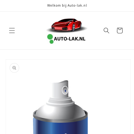
Meteen
Welkom bij Auto-lak.nl
naar de
content
Winkelwagen
Ga direct naar
productinformatie