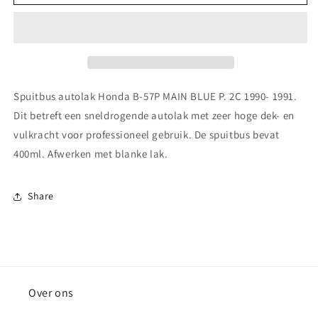
autolak
autolak
Honda
Honda
B-
B-
57P
57P
MAIN
MAIN
BLUE
BLUE
P.
P.
Spuitbus autolak Honda B-57P MAIN BLUE P. 2C 1990- 1991.
2C
2C
Dit betreft een sneldrogende autolak met zeer hoge dek- en
1990-
1990-
vulkracht voor professioneel gebruik. De spuitbus bevat
1991
1991
400ml. Afwerken met blanke lak.
Share
Over ons