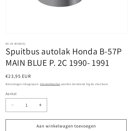
Media
1
openen
MIJN WINKEL
Spuitbus autolak Honda B-57P
in
modaal
MAIN BLUE P. 2C 1990- 1991
Normale
€23,95 EUR
prijs
Belastingen inbegrepen.
Verzendkosten
worden berekend bij de checkout.
Aantal
Aantal
Aantal
verlagen
verhogen
voor
voor
Spuitbus
Spuitbus
Aan winkelwagen toevoegen