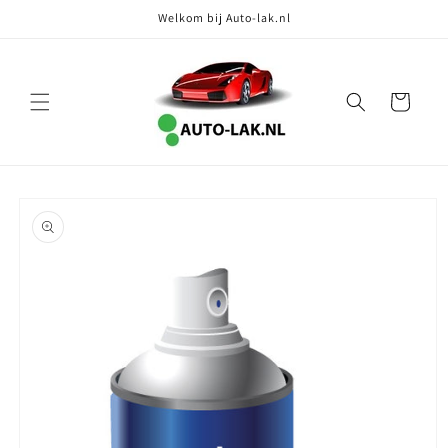
Meteen
Welkom bij Auto-lak.nl
naar de
content
Winkelwagen
Ga direct naar
productinformatie