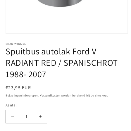
Media
1
openen
MIJN WINKEL
Spuitbus autolak Ford V
in
modaal
RADIANT RED / SPANISCHROT
1988- 2007
Normale
€23,95 EUR
prijs
Belastingen inbegrepen.
Verzendkosten
worden berekend bij de checkout.
Aantal
Aantal
Aantal
verlagen
verhogen