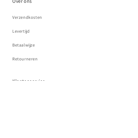
Over ons
Verzendkosten
Levertijd
Betaalwijze
Retourneren
Klantenservice
Contact
Betaalmethoden