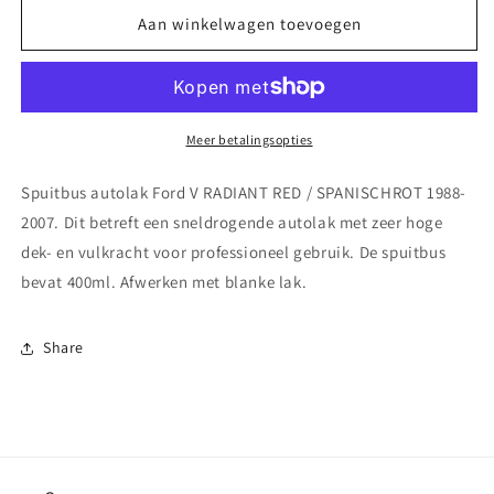
voor
voor
Spuitbus
Spuitbus
Aan winkelwagen toevoegen
autolak
autolak
Ford
Ford
V
V
RADIANT
RADIANT
RED
RED
Meer betalingsopties
/
/
SPANISCHROT
SPANISCHROT
Spuitbus autolak Ford V RADIANT RED / SPANISCHROT 1988-
1988-
1988-
2007. Dit betreft een sneldrogende autolak met zeer hoge
2007
2007
dek- en vulkracht voor professioneel gebruik. De spuitbus
bevat 400ml. Afwerken met blanke lak.
Share