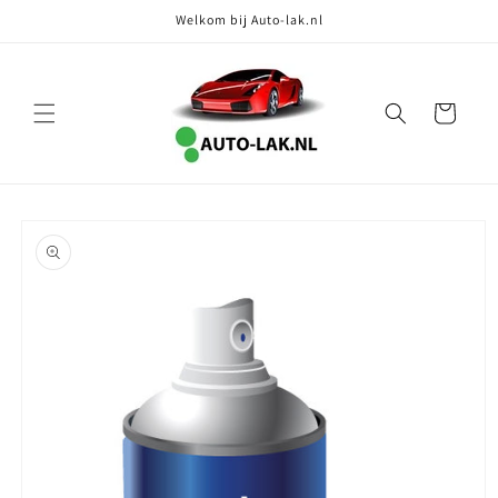
Meteen
Welkom bij Auto-lak.nl
naar de
content
Winkelwagen
Ga direct naar
productinformatie