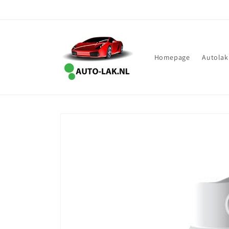
Meteen
naar de
content
Homepage
Autolak
Ga direct naar
productinformatie