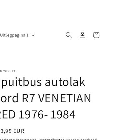
Inloggen
Winkelwagen
Uitlegpagina's
JN WINKEL
puitbus autolak
Ford R7 VENETIAN
ED 1976- 1984
ormale
23,95 EUR
ijs
astingen inbegrepen.
Verzendkosten
worden berekend