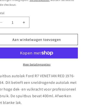
 de checkout.
tal
Aantal
Aantal
verlagen
verhogen
voor
voor
Spuitbus
Spuitbus
Aan winkelwagen toevoegen
autolak
autolak
Ford
Ford
R7
R7
VENETIAN
VENETIAN
RED
RED
Meer betalingsopties
1976-
1976-
1984
1984
uitbus autolak Ford R7 VENETIAN RED 1976-
84. Dit betreft een sneldrogende autolak met
er hoge dek- en vulkracht voor professioneel
bruik. De spuitbus bevat 400ml. Afwerken
t blanke lak.