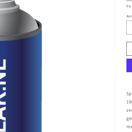
bij
Aan
Sp
19
ze
ge
me