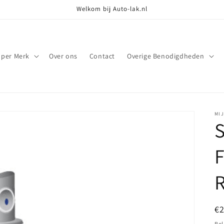
Welkom bij Auto-lak.nl
 per Merk
Over ons
Contact
Overige Benodigdheden
MI
S
R
N
€
pr
Bel