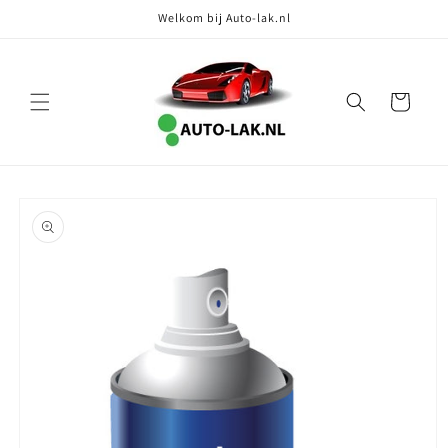
Meteen
Welkom bij Auto-lak.nl
naar de
content
Winkelwagen
Ga direct naar
productinformatie