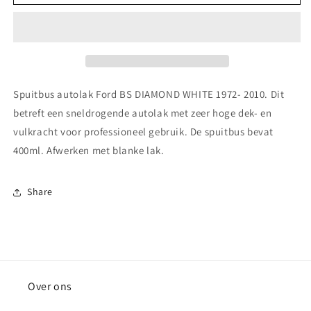
autolak
autolak
Ford
Ford
BS
BS
DIAMOND
DIAMOND
WHITE
WHITE
1972-
1972-
2010
2010
Spuitbus autolak Ford BS DIAMOND WHITE 1972- 2010. Dit
betreft een sneldrogende autolak met zeer hoge dek- en
vulkracht voor professioneel gebruik. De spuitbus bevat
400ml. Afwerken met blanke lak.
Share
Over ons