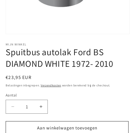
Media
1
openen
MIJN WINKEL
Spuitbus autolak Ford BS
in
modaal
DIAMOND WHITE 1972- 2010
Normale
€23,95 EUR
prijs
Belastingen inbegrepen.
Verzendkosten
worden berekend bij de checkout.
Aantal
Aantal
Aantal
verlagen
verhogen
voor
voor
Spuitbus
Spuitbus
Aan winkelwagen toevoegen