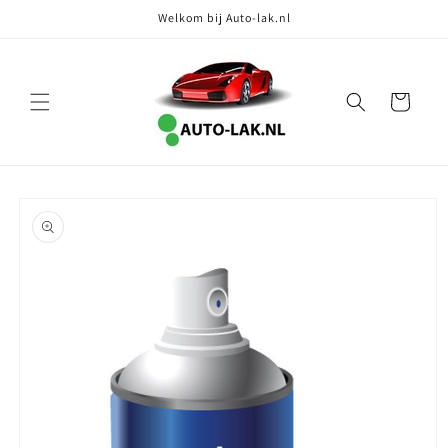
Meteen
Welkom bij Auto-lak.nl
naar de
content
Winkelwagen
Ga direct naar
productinformatie