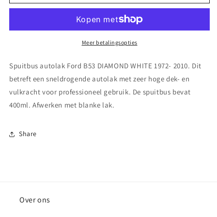
autolak
autolak
Ford
Ford
B53
B53
DIAMOND
DIAMOND
WHITE
WHITE
Meer betalingsopties
1972-
1972-
2010
2010
Spuitbus autolak Ford B53 DIAMOND WHITE 1972- 2010. Dit
betreft een sneldrogende autolak met zeer hoge dek- en
vulkracht voor professioneel gebruik. De spuitbus bevat
400ml. Afwerken met blanke lak.
Share
Over ons