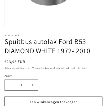
Media
1
openen
MIJN WINKEL
Spuitbus autolak Ford B53
in
modaal
DIAMOND WHITE 1972- 2010
Normale
€23,95 EUR
prijs
Belastingen inbegrepen.
Verzendkosten
worden berekend bij de checkout.
Aantal
Aantal
Aantal
verlagen
verhogen
voor
voor
Spuitbus
Spuitbus
Aan winkelwagen toevoegen