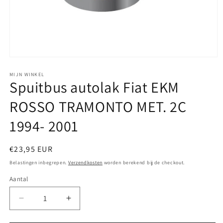
Media
1
openen
MIJN WINKEL
Spuitbus autolak Fiat EKM
in
modaal
ROSSO TRAMONTO MET. 2C
1994- 2001
Normale
€23,95 EUR
prijs
Belastingen inbegrepen.
Verzendkosten
worden berekend bij de checkout.
Aantal
Aantal
Aantal
verlagen
verhogen