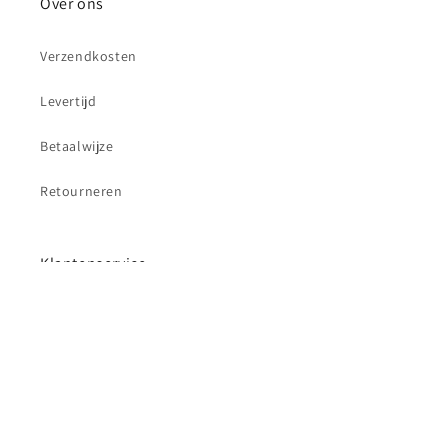
Over ons
Verzendkosten
Levertijd
Betaalwijze
Retourneren
Klantenservice
Contact
Betaalmethoden