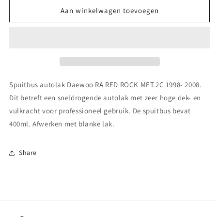
voor
voor
Spuitbus
Spuitbus
Aan winkelwagen toevoegen
autolak
autolak
Fiat
Fiat
EKM
EKM
ROSSO
ROSSO
TRAMONTO
TRAMONTO
MET.
MET.
2C
2C
Spuitbus autolak Daewoo RA RED ROCK MET.2C 1998- 2008.
1994-
1994-
Dit betreft een sneldrogende autolak met zeer hoge dek- en
2001
2001
vulkracht voor professioneel gebruik. De spuitbus bevat
400ml. Afwerken met blanke lak.
Share