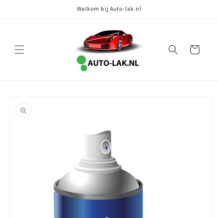
Meteen
Welkom bij Auto-lak.nl
naar de
content
Winkelwagen
Ga direct naar
productinformatie