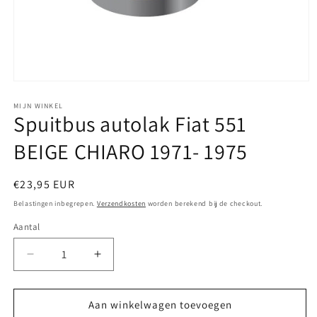
Media
1
openen
MIJN WINKEL
Spuitbus autolak Fiat 551
in
modaal
BEIGE CHIARO 1971- 1975
Normale
€23,95 EUR
prijs
Belastingen inbegrepen.
Verzendkosten
worden berekend bij de checkout.
Aantal
Aantal
Aantal
verlagen
verhogen
voor
voor
Spuitbus
Spuitbus
Aan winkelwagen toevoegen