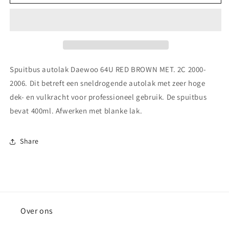
autolak
autolak
Fiat
Fiat
551
551
BEIGE
BEIGE
CHIARO
CHIARO
1971-
1971-
1975
1975
Spuitbus autolak Daewoo 64U RED BROWN MET. 2C 2000-
2006. Dit betreft een sneldrogende autolak met zeer hoge
dek- en vulkracht voor professioneel gebruik. De spuitbus
bevat 400ml. Afwerken met blanke lak.
Share
Over ons