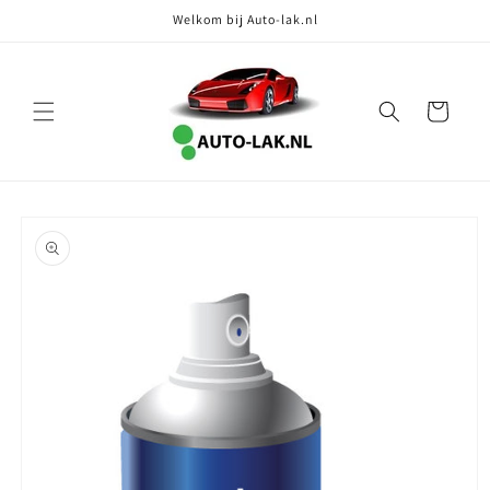
Meteen
Welkom bij Auto-lak.nl
naar de
content
Winkelwagen
Ga direct naar
productinformatie