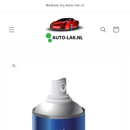
Meteen
Welkom bij Auto-lak.nl
naar de
content
Winkelwagen
Ga direct naar
productinformatie