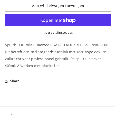
voor
voor
Spuitbus
Spuitbus
Aan winkelwagen toevoegen
autolak
autolak
Fiat
Fiat
437
437
AZZURRO
AZZURRO
ALLEGRO
ALLEGRO
Meer betalingsopties
MET.
MET.
2C
2C
Spuitbus autolak Daewoo RGA RED ROCK MET.2C 1998- 2008.
1995-
1995-
Dit betreft een sneldrogende autolak met zeer hoge dek- en
2000
2000
vulkracht voor professioneel gebruik. De spuitbus bevat
400ml. Afwerken met blanke lak.
Share