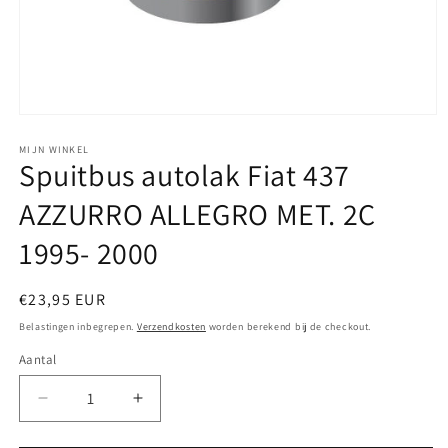
Media
1
openen
MIJN WINKEL
Spuitbus autolak Fiat 437
in
modaal
AZZURRO ALLEGRO MET. 2C
1995- 2000
Normale
€23,95 EUR
prijs
Belastingen inbegrepen.
Verzendkosten
worden berekend bij de checkout.
Aantal
Aantal
Aantal
verlagen
verhogen