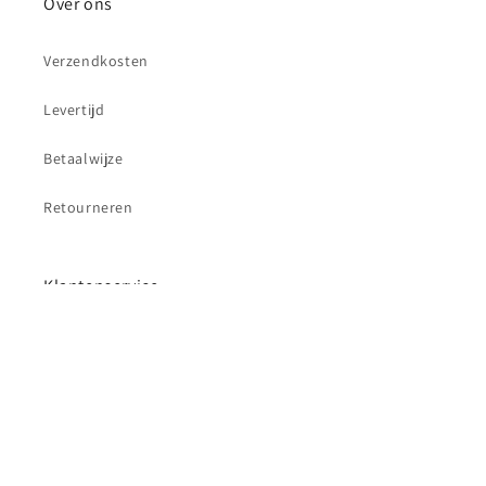
Over ons
Verzendkosten
Levertijd
Betaalwijze
Retourneren
Klantenservice
Contact
Betaalmethoden