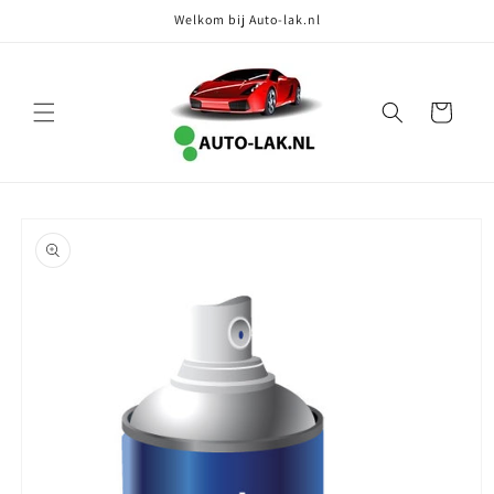
Meteen
Welkom bij Auto-lak.nl
naar de
content
Winkelwagen
Ga direct naar
productinformatie