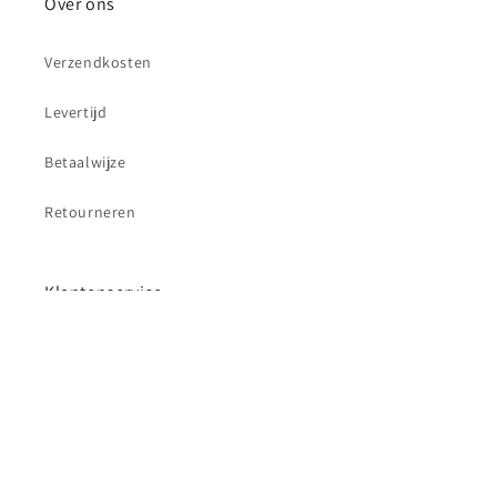
Over ons
Verzendkosten
Levertijd
Betaalwijze
Retourneren
Klantenservice
Contact
Betaalmethoden