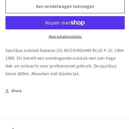
voor
voor
Spuitbus
Spuitbus
Aan winkelwagen toevoegen
autolak
autolak
Fiat
Fiat
337
337
VERDE
VERDE
GARUJA
GARUJA
Meer betalingsopties
MET.
MET.
2C
2C
Spuitbus autolak Daewoo 25L BUCKINGHAM BLUE P. 2C 1994-
1990-
1990-
1998. Dit betreft een sneldrogende autolak met zeer hoge
1995
1995
dek- en vulkracht voor professioneel gebruik. De spuitbus
bevat 400ml. Afwerken met blanke lak.
Share