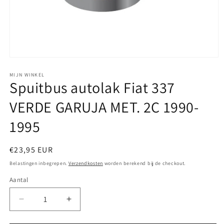
Media
1
openen
MIJN WINKEL
Spuitbus autolak Fiat 337
in
modaal
VERDE GARUJA MET. 2C 1990-
1995
Normale
€23,95 EUR
prijs
Belastingen inbegrepen.
Verzendkosten
worden berekend bij de checkout.
Aantal
Aantal
Aantal
verlagen
verhogen