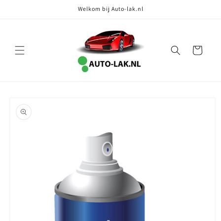
Meteen
Welkom bij Auto-lak.nl
naar de
content
Winkelwagen
Ga direct naar
productinformatie