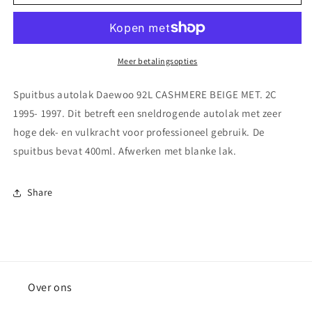
autolak
autolak
Fiat
Fiat
249
249
BIANCO
BIANCO
BANCHISA
BANCHISA
Meer betalingsopties
1993-
1993-
2009
2009
Spuitbus autolak Daewoo 92L CASHMERE BEIGE MET. 2C
1995- 1997. Dit betreft een sneldrogende autolak met zeer
hoge dek- en vulkracht voor professioneel gebruik. De
spuitbus bevat 400ml. Afwerken met blanke lak.
Share
Over ons