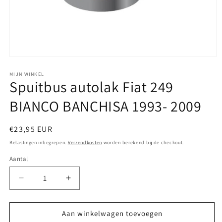
Media
1
openen
MIJN WINKEL
Spuitbus autolak Fiat 249
in
modaal
BIANCO BANCHISA 1993- 2009
Normale
€23,95 EUR
prijs
Belastingen inbegrepen.
Verzendkosten
worden berekend bij de checkout.
Aantal
Aantal
Aantal
verlagen
verhogen
voor
voor
Spuitbus
Spuitbus
Aan winkelwagen toevoegen