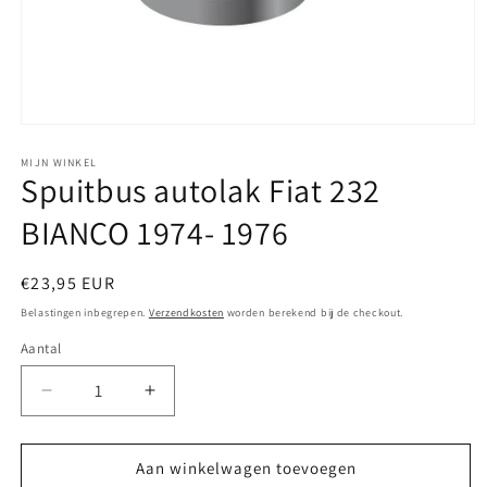
Media
1
openen
MIJN WINKEL
Spuitbus autolak Fiat 232
in
modaal
BIANCO 1974- 1976
Normale
€23,95 EUR
prijs
Belastingen inbegrepen.
Verzendkosten
worden berekend bij de checkout.
Aantal
Aantal
Aantal
verlagen
verhogen
voor
voor
Spuitbus
Spuitbus
Aan winkelwagen toevoegen