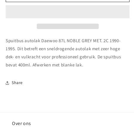
autolak
autolak
Fiat
Fiat
232
232
BIANCO
BIANCO
1974-
1974-
1976
1976
Spuitbus autolak Daewoo 87L NOBLE GREY MET. 2C 1990-
1995. Dit betreft een sneldrogende autolak met zeer hoge
dek- en vulkracht voor professioneel gebruik. De spuitbus
bevat 400ml. Afwerken met blanke lak.
Share
Over ons