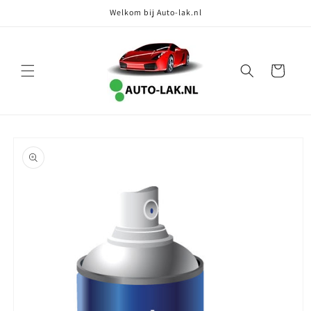
Meteen
Welkom bij Auto-lak.nl
naar de
content
Winkelwagen
Ga direct naar
productinformatie