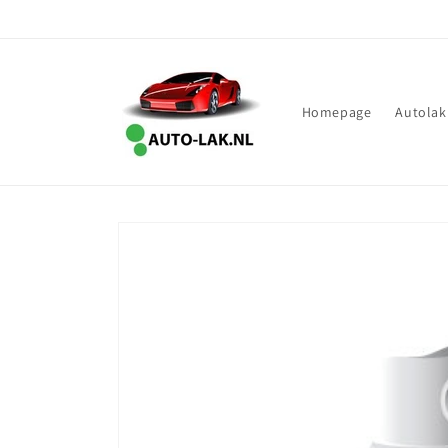
Meteen
naar de
content
Homepage
Autolak
Ga direct naar
productinformatie