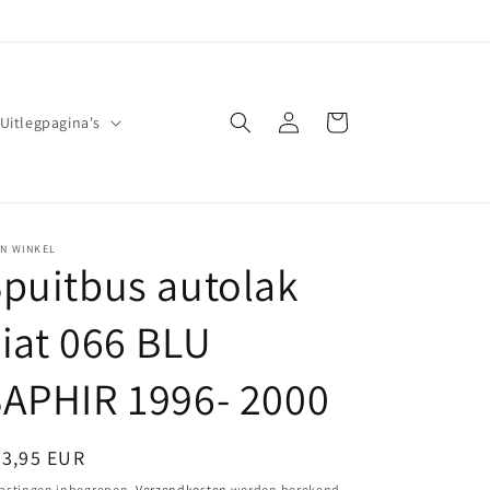
Inloggen
Winkelwagen
Uitlegpagina's
JN WINKEL
puitbus autolak
iat 066 BLU
APHIR 1996- 2000
ormale
23,95 EUR
ijs
astingen inbegrepen.
Verzendkosten
worden berekend