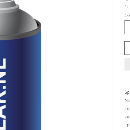
bij
Aan
Sp
ME
sn
vu
sp