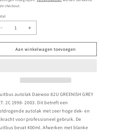
 de checkout.
tal
Aantal
Aantal
verlagen
verhogen
voor
voor
Spuitbus
Spuitbus
Aan winkelwagen toevoegen
autolak
autolak
Fiat
Fiat
066
066
BLU
BLU
SAPHIR
SAPHIR
1996-
1996-
2000
2000
uitbus autolak Daewoo 82U GREENISH GREY
T. 2C 1998- 2003. Dit betreft een
eldrogende autolak met zeer hoge dek- en
lkracht voor professioneel gebruik. De
uitbus bevat 400ml. Afwerken met blanke