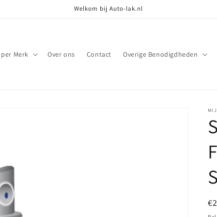
Welkom bij Auto-lak.nl
 per Merk
Over ons
Contact
Overige Benodigdheden
MI
S
F
S
N
€
pr
Bel