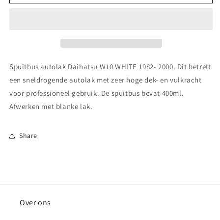
autolak
autolak
Daihatsu
Daihatsu
W10
W10
WHITE
WHITE
1982-
1982-
2000
2000
Spuitbus autolak Daihatsu W10 WHITE 1982- 2000. Dit betreft
een sneldrogende autolak met zeer hoge dek- en vulkracht
voor professioneel gebruik. De spuitbus bevat 400ml.
Afwerken met blanke lak.
Share
Over ons