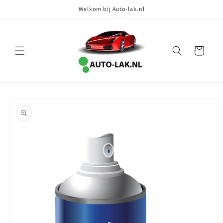
Meteen
Welkom bij Auto-lak.nl
naar de
content
Winkelwagen
Ga direct naar
productinformatie