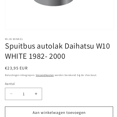
Media
1
openen
MIJN WINKEL
Spuitbus autolak Daihatsu W10
in
modaal
WHITE 1982- 2000
Normale
€23,95 EUR
prijs
Belastingen inbegrepen.
Verzendkosten
worden berekend bij de checkout.
Aantal
Aantal
Aantal
verlagen
verhogen
voor
voor
Spuitbus
Spuitbus
Aan winkelwagen toevoegen