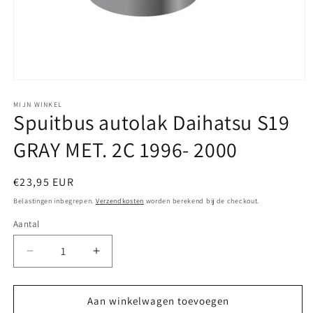
Media
1
openen
MIJN WINKEL
Spuitbus autolak Daihatsu S19
in
modaal
GRAY MET. 2C 1996- 2000
Normale
€23,95 EUR
prijs
Belastingen inbegrepen.
Verzendkosten
worden berekend bij de checkout.
Aantal
Aantal
Aantal
verlagen
verhogen
voor
voor
Spuitbus
Spuitbus
Aan winkelwagen toevoegen