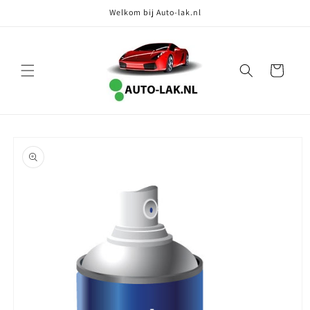
Meteen
Welkom bij Auto-lak.nl
naar de
content
Winkelwagen
Ga direct naar
productinformatie