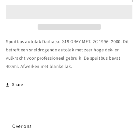
autolak
autolak
Daihatsu
Daihatsu
S19
S19
GRAY
GRAY
MET.
MET.
2C
2C
1996-
1996-
Spuitbus autolak Daihatsu S19 GRAY MET. 2C 1996- 2000. Dit
2000
2000
betreft een sneldrogende autolak met zeer hoge dek- en
vulkracht voor professioneel gebruik. De spuitbus bevat
400ml. Afwerken met blanke lak.
Share
Over ons