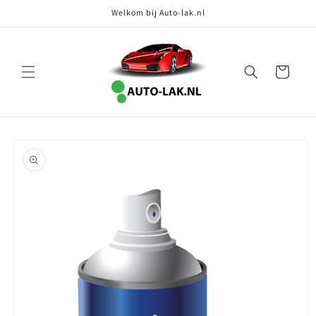
Meteen
Welkom bij Auto-lak.nl
naar de
content
Winkelwagen
Ga direct naar
productinformatie