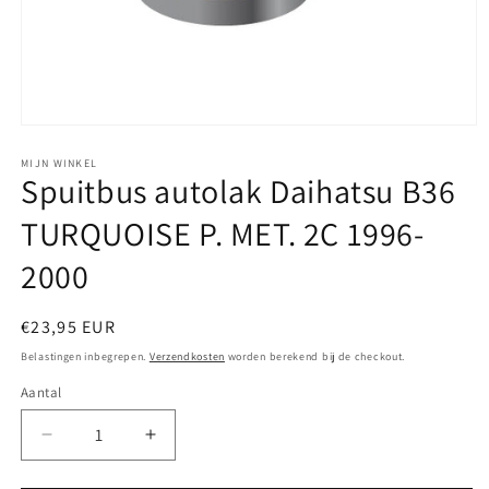
Media
1
openen
MIJN WINKEL
Spuitbus autolak Daihatsu B36
in
modaal
TURQUOISE P. MET. 2C 1996-
2000
Normale
€23,95 EUR
prijs
Belastingen inbegrepen.
Verzendkosten
worden berekend bij de checkout.
Aantal
Aantal
Aantal
verlagen
verhogen