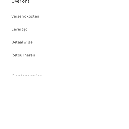
Over ons
Verzendkosten
Levertijd
Betaalwijze
Retourneren
Klantenservice
Contact
Betaalmethoden