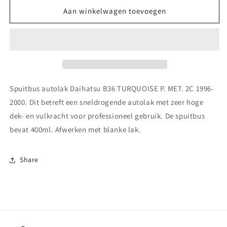
voor
voor
Spuitbus
Spuitbus
Aan winkelwagen toevoegen
autolak
autolak
Daihatsu
Daihatsu
B36
B36
TURQUOISE
TURQUOISE
P.
P.
MET.
MET.
2C
2C
Spuitbus autolak Daihatsu B36 TURQUOISE P. MET. 2C 1996-
1996-
1996-
2000. Dit betreft een sneldrogende autolak met zeer hoge
2000
2000
dek- en vulkracht voor professioneel gebruik. De spuitbus
bevat 400ml. Afwerken met blanke lak.
Share