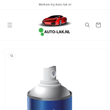
Meteen
Welkom bij Auto-lak.nl
naar de
content
Winkelwagen
Ga direct naar
productinformatie