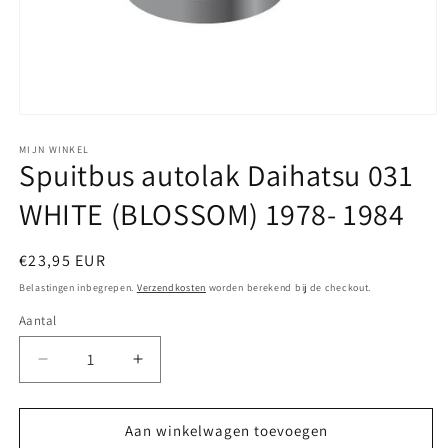
Media
1
openen
MIJN WINKEL
Spuitbus autolak Daihatsu 031
in
modaal
WHITE (BLOSSOM) 1978- 1984
Normale
€23,95 EUR
prijs
Belastingen inbegrepen.
Verzendkosten
worden berekend bij de checkout.
Aantal
Aantal
Aantal
verlagen
verhogen
voor
voor
Spuitbus
Spuitbus
Aan winkelwagen toevoegen