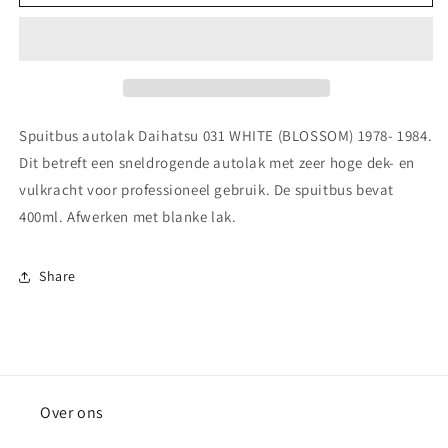
autolak
autolak
Daihatsu
Daihatsu
031
031
WHITE
WHITE
(BLOSSOM)
(BLOSSOM)
1978-
1978-
1984
1984
Spuitbus autolak Daihatsu 031 WHITE (BLOSSOM) 1978- 1984.
Dit betreft een sneldrogende autolak met zeer hoge dek- en
vulkracht voor professioneel gebruik. De spuitbus bevat
400ml. Afwerken met blanke lak.
Share
Over ons