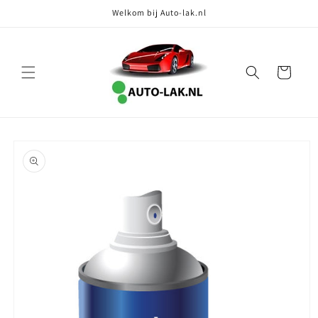
Meteen
Welkom bij Auto-lak.nl
naar de
content
Winkelwagen
Ga direct naar
productinformatie