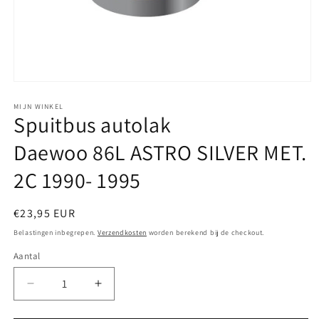
Media
1
openen
MIJN WINKEL
Spuitbus autolak
in
modaal
Daewoo 86L ASTRO SILVER MET.
2C 1990- 1995
Normale
€23,95 EUR
prijs
Belastingen inbegrepen.
Verzendkosten
worden berekend bij de checkout.
Aantal
Aantal
Aantal
verlagen
verhogen