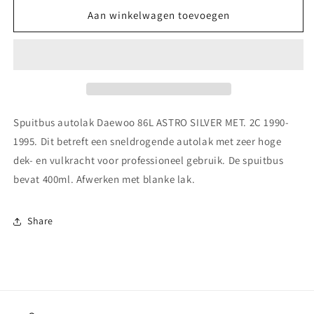
voor
voor
Spuitbus
Spuitbus
Aan winkelwagen toevoegen
autolak
autolak
Daewoo 86L ASTRO
Daewoo 86L ASTRO
SILVER
SILVER
MET.
MET.
2C
2C
1990-
1990-
1995
1995
Spuitbus autolak Daewoo 86L ASTRO SILVER MET. 2C 1990-
1995. Dit betreft een sneldrogende autolak met zeer hoge
dek- en vulkracht voor professioneel gebruik. De spuitbus
bevat 400ml. Afwerken met blanke lak.
Share