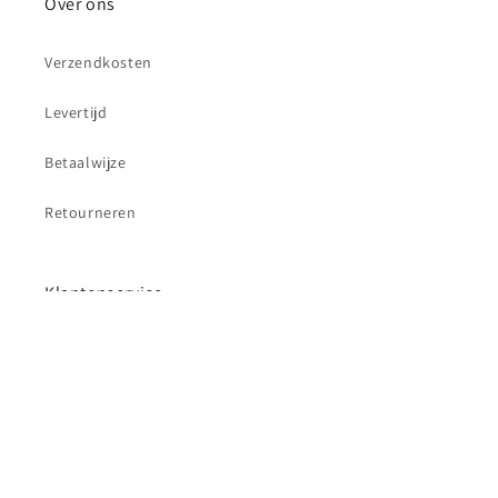
Over ons
Verzendkosten
Levertijd
Betaalwijze
Retourneren
Klantenservice
Contact
Betaalmethoden