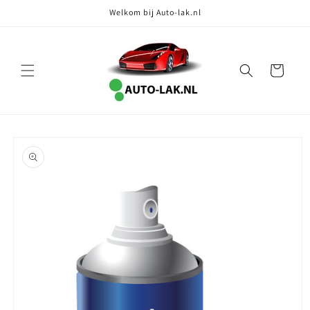
Meteen
Welkom bij Auto-lak.nl
naar de
content
Winkelwagen
Ga direct naar
productinformatie