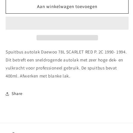
voor
voor
Spuitbus
Spuitbus
Aan winkelwagen toevoegen
autolak
autolak
Daewoo 78L SCARLET
Daewoo 78L SCARLET
RED
RED
P.
P.
2C
2C
1990-
1990-
1994
1994
Spuitbus autolak Daewoo 78L SCARLET RED P. 2C 1990- 1994.
Dit betreft een sneldrogende autolak met zeer hoge dek- en
vulkracht voor professioneel gebruik. De spuitbus bevat
400ml. Afwerken met blanke lak.
Share