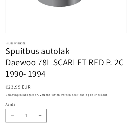
Media
1
openen
MIJN WINKEL
Spuitbus autolak
in
modaal
Daewoo 78L SCARLET RED P. 2C
1990- 1994
Normale
€23,95 EUR
prijs
Belastingen inbegrepen.
Verzendkosten
worden berekend bij de checkout.
Aantal
Aantal
Aantal
verlagen
verhogen