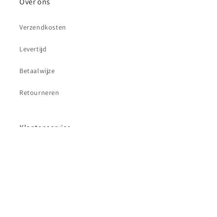
Over ons
Verzendkosten
Levertijd
Betaalwijze
Retourneren
Klantenservice
Contact
Betaalmethoden